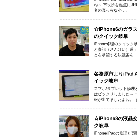
ね～ 市役所を起点にJ
名の真っ赤な小 …
☆iPhone6の
のクイック岐阜
iPhone修理のクイ
と参詣（さんけい）道
とを承認する決議案を 
各務原市よりiPad
イック岐阜
スマホ/タブレット修理
はビックリしました～ 
報が出てましたよね。 
☆iPhone8の
ク岐阜
iPhone/iPadの