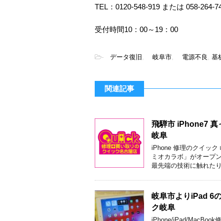
TEL：0120-548-919 または 058-264-7
受付時間10：00～19：00
-
データ復旧
,
岐阜市
,
電源不良
,
基
関連記事
飛騨市 iPhone
岐阜
iPhone 修理のクイ
ミオカラボ」がオープン
最先端の技術に触れたり
岐阜市よりiPad
ク岐阜
iPhone/iPad/M