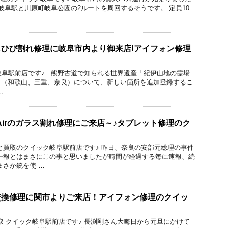
R岐阜駅と川原町岐阜公園の2ルートを周回するそうです。 定員10
ガラスひび割れ修理に岐阜市内より御来店!アイフォン修理
ック岐阜駅前店です♪ 熊野古道で知られる世界遺産「紀伊山地の霊場
」（和歌山、三重、奈良）について、新しい箇所を追加登録するこ
…
 Airのガラス割れ修理にご来店～♪タブレット修理のク
と買取のクイック岐阜駅前店です♪ 昨日、奈良の安部元総理の事件
一報とはまさにこの事と思いましたが時間が経過する毎に速報、続
まさか銃を使 …
液晶交換修理に関市よりご来店！アイフォン修理のクイッ
修理と買取 クイック岐阜駅前店です♪ 長渕剛さん大晦日から元旦にかけて