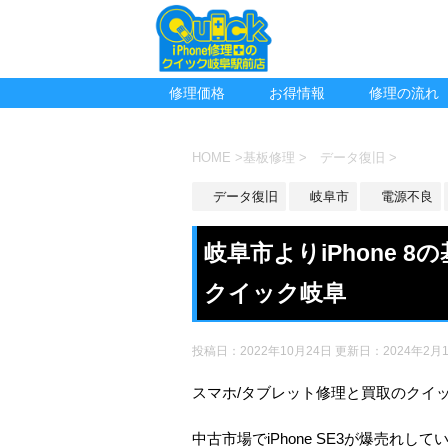
修理価格
お得情報
修理の流れ
HOME
>
基板修理
>
データ復旧
>
データ復旧
岐阜市
電源不良
岐阜市よりiPhone 
クイック岐阜
投稿日：2022年10月24日 更新日：
2024年2月
スマホ/タブレット修理と買取のクイ
中古市場でiPhone SE3が爆売れし