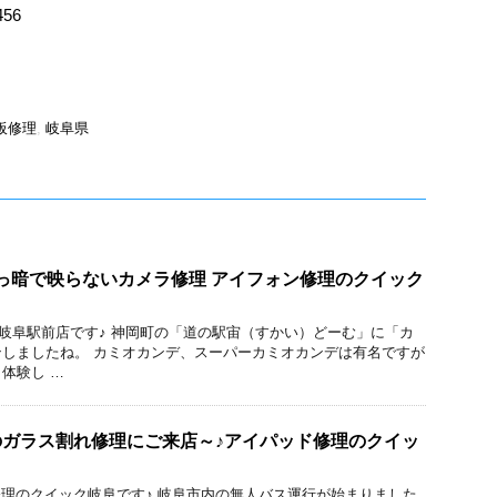
456
板修理
,
岐阜県
7 真っ暗で映らないカメラ修理 アイフォン修理のクイック
ック 岐阜駅前店です♪ 神岡町の「道の駅宙（すかい）どーむ」に「カ
しましたね。 カミオカンデ、スーパーカミオカンデは有名ですが
体験し …
 6のガラス割れ修理にご来店～♪アイパッド修理のクイッ
acBook修理のクイック岐阜です♪ 岐阜市内の無人バス運行が始まりました