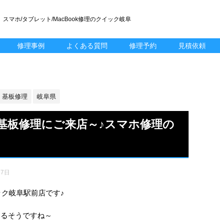
スマホ/タブレット/MacBook修理のクイック岐阜
修理事例
よくある質問
修理予約
見積依頼
基板修理
岐阜県
8の基板修理にご来店～♪スマホ修理の
17日
ック岐阜駅前店です♪
ているそうですね～