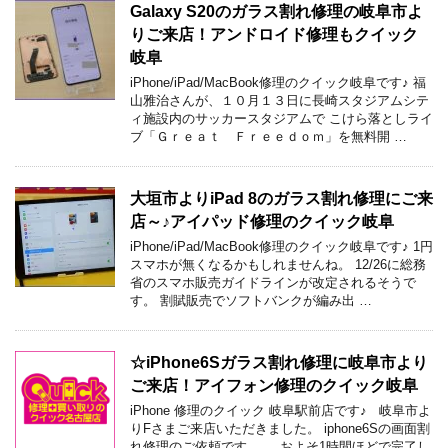
Galaxy S20のガラス割れ修理の岐阜市よ
りご来店！アンドロイド修理もクイック
岐阜
iPhone/iPad/MacBook修理のクイック岐阜です♪ 福
山雅治さんが、１０月１３日に長崎スタジアムシテ
ィ施設内のサッカースタジアムで こけら落としライ
ブ「Ｇｒｅａｔ Ｆｒｅｅｄｏｍ」を無料開 …
大垣市よりiPad 8のガラス割れ修理にご来
店～♪アイパッド修理のクイック岐阜
iPhone/iPad/MacBook修理のクイック岐阜です♪ 1円
スマホが無くなるかもしれませんね。 12/26に総務
省のスマホ販売ガイドラインが改定されるそうで
す。 割賦販売でソフトバンクが編み出 …
☆iPhone6Sガラス割れ修理に岐阜市より
ご来店！アイフォン修理のクイック岐阜
iPhone 修理のクイック 岐阜駅前店です♪ 岐阜市よ
りFさまご来店いただきました。 iphone6Sの画面割
れ修理のご依頼です。 およそ1時間ほどで完了し