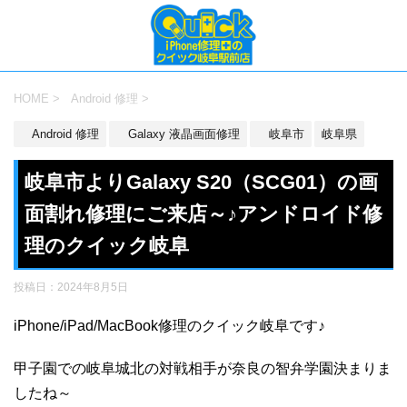
HOME
>
Android 修理
>
Android 修理
Galaxy 液晶画面修理
岐阜市
岐阜県
岐阜市よりGalaxy S20（SCG01）の画
面割れ修理にご来店～♪アンドロイド修
理のクイック岐阜
投稿日：
2024年8月5日
iPhone/iPad/MacBook修理のクイック岐阜です♪
甲子園での岐阜城北の対戦相手が奈良の智弁学園決まりま
したね～