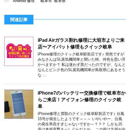
-
Android 修理
,
岐阜市
,
岐阜県
関連記事
iPad Airガラス割れ修理に大垣市よりご来
店〜アイパット修理もクイック岐阜
iPhone修理のクイック岐阜駅前店です♪ 突然ですが
みなさんはSL蒸気機関車と聞いた時、何色を思い浮
かべますか？ 私は迷わず黒だったのですが、なんと
なんとピンク色のSL蒸気機関車が鳥取県にあるそう
な …
iPhone7のバッテリー交換修理で岐阜市か
らご来店！アイフォン修理のクイック岐
阜
iPhone修理と買取のクイック岐阜駅前店です♪ 台風
15号が発生したようです～～～ いやいやー、台風
の発生率高すぎじゃないですか～？？？ しかも15
号は本州直撃まっしぐらだとか… この前は九州が台