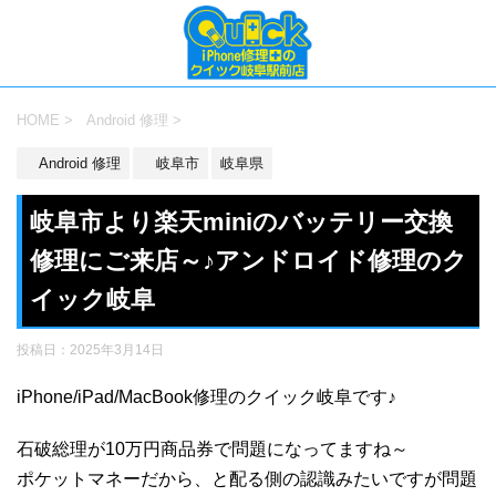
HOME
>
Android 修理
>
Android 修理
岐阜市
岐阜県
岐阜市より楽天miniのバッテリー交換
修理にご来店～♪アンドロイド修理のク
イック岐阜
投稿日：
2025年3月14日
iPhone/iPad/MacBook修理のクイック岐阜です♪
石破総理が10万円商品券で問題になってますね～
ポケットマネーだから、と配る側の認識みたいですが問題