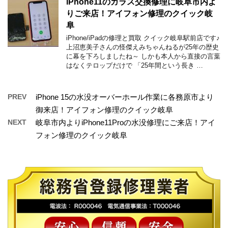
iPhone11のガラス交換修理に岐阜市内よ
りご来店！アイフォン修理のクイック岐
阜
iPhone/iPadの修理と買取 クイック岐阜駅前店です♪
上沼恵美子さんの怪傑えみちゃんねるが25年の歴史
に幕を下ろしましたね～ しかも本人から直接の言葉
はなくテロップだけで 「25年間という長き …
PREV
iPhone 15の水没オーバーホール作業に各務原市より
御来店！アイフォン修理のクイック岐阜
NEXT
岐阜市内よりiPhone11Proの水没修理にご来店！アイ
フォン修理のクイック岐阜