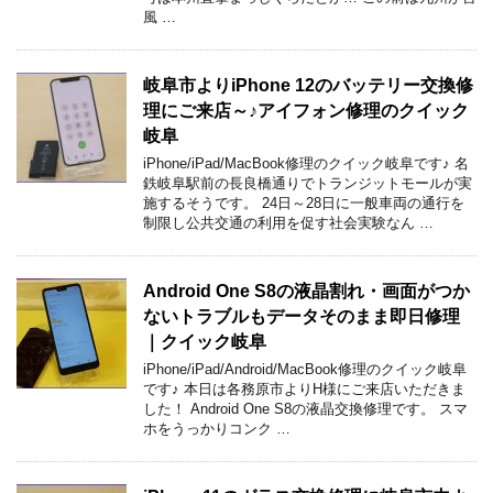
風 …
岐阜市よりiPhone 12のバッテリー交換修
理にご来店～♪アイフォン修理のクイック
岐阜
iPhone/iPad/MacBook修理のクイック岐阜です♪ 名
鉄岐阜駅前の長良橋通りでトランジットモールが実
施するそうです。 24日～28日に一般車両の通行を
制限し公共交通の利用を促す社会実験なん …
Android One S8の液晶割れ・画面がつか
ないトラブルもデータそのまま即日修理
｜クイック岐阜
iPhone/iPad/Android/MacBook修理のクイック岐阜
です♪ 本日は各務原市よりH様にご来店いただきま
した！ Android One S8の液晶交換修理です。 スマ
ホをうっかりコンク …