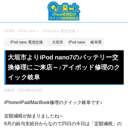
HOME
>
iPod nano
>
iPod nano 電池交換
>
iPod nano 電池交換
大垣市
iPod nano
岐阜県
大垣市よりiPod nano7のバッテリー交
換修理にご来店～♪アイポッド修理のク
イック岐阜
投稿日：
2024年6月25日
iPhone/iPad/MacBook修理のクイック岐阜です♪
定額減税が始まりましたね～
6月の給与支給分からなので25日の今日は「定額減税」の