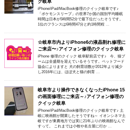
ク岐阜
iPhone/iPad/MacBook修理のクイック岐阜です♪
「ポケモンスリープ」の世界7か国の国別平均睡眠
時間は日本が5時間52分で最下位だったそうです。
1位のフランスは6時間47分と約1時間程 …
☆岐阜市内よりiPhone6の液晶割れ修理に
ご来店〜♪アイフォン修理のクイック岐阜
iPhone 修理のクイック 岐阜駅前店です♪ 今、猫ブ
ームは全盛期を迎えているそうです。ペットフード
協会によりますと 犬の飼育頭数が2012年より減少
し2016年には、ほぼ犬と猫の飼育 …
岐阜市より操作できなくなったiPhone 15
の画面修理にご来店～♪アイフォン修理の
クイック岐阜
iPhone/iPad/MacBook修理のクイック岐阜です♪ 土
岐に映画館が開業したそうですね～ イオンシネマ土
岐ですが東農地方では実に21年ぶりの映画館なんで
すって。 これまでは小牧や名古屋に行か …