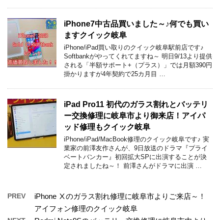
iPhone7中古品買いました～♪何でも買い
ますクイック岐阜
iPhone/iPad買い取りのクイック岐阜駅前店です♪
Softbankがやってくれてますね～ 明日9/13より提供
される「半額サポート+（プラス）」では月額390円
掛かりますが4年契約で25カ月目 …
iPad Pro11 初代のガラス割れとバッテリ
ー交換修理に岐阜市より御来店！アイパ
ッド修理もクイック岐阜
iPhone/iPad/MacBook修理のクイック岐阜です♪ 実
業家の前澤友作さんが、9日放送のドラマ『プライ
ベートバンカー』初回拡大SPに出演することが決
定されましたね～！ 前澤さんがドラマに出演 …
PREV
iPhone Ⅹのガラス割れ修理に岐阜市よりご来店～！
アイフォン修理のクイック岐阜