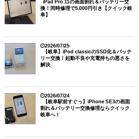
iPad Pro 11の画面割れ＆バッテリー交
換！同時修理で5,000円引き【クイック岐
阜】
2026/07/25
【岐阜】iPod classicのSSD化＆バッテ
リー交換！起動不良や充電持ちの悪さを
解決
2026/07/24
【岐阜駅前すぐっ】iPhone SE3の画面
割れ＆バッテリー交換修理ならクイック
岐阜へ！