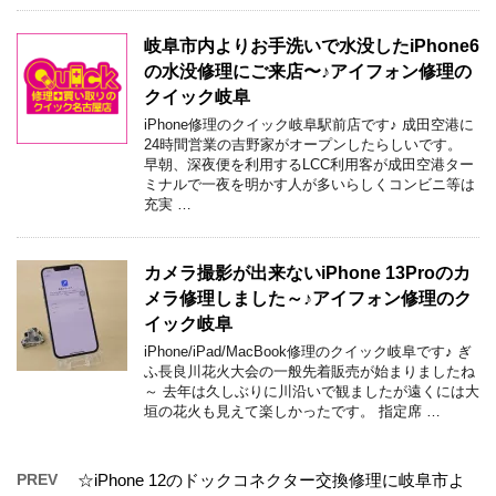
岐阜市内よりお手洗いで水没したiPhone6
の水没修理にご来店〜♪アイフォン修理の
クイック岐阜
iPhone修理のクイック岐阜駅前店です♪ 成田空港に
24時間営業の吉野家がオープンしたらしいです。
早朝、深夜便を利用するLCC利用客が成田空港ター
ミナルで一夜を明かす人が多いらしくコンビニ等は
充実 …
カメラ撮影が出来ないiPhone 13Proのカ
メラ修理しました～♪アイフォン修理のク
イック岐阜
iPhone/iPad/MacBook修理のクイック岐阜です♪ ぎ
ふ長良川花火大会の一般先着販売が始まりましたね
～ 去年は久しぶりに川沿いで観ましたが遠くには大
垣の花火も見えて楽しかったです。 指定席 …
PREV
☆iPhone 12のドックコネクター交換修理に岐阜市よ