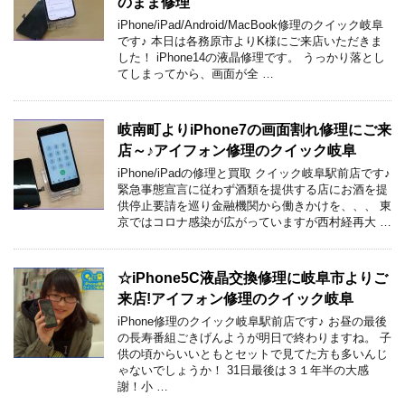
のまま修理
iPhone/iPad/Android/MacBook修理のクイック岐阜
です♪ 本日は各務原市よりK様にご来店いただきま
した！ iPhone14の液晶修理です。 うっかり落とし
てしまってから、画面が全 …
岐南町よりiPhone7の画面割れ修理にご来
店～♪アイフォン修理のクイック岐阜
iPhone/iPadの修理と買取 クイック岐阜駅前店です♪
緊急事態宣言に従わず酒類を提供する店にお酒を提
供停止要請を巡り金融機関から働きかけを、、、 東
京ではコロナ感染が広がっていますが西村経再大 …
☆iPhone5C液晶交換修理に岐阜市よりご
来店!アイフォン修理のクイック岐阜
iPhone修理のクイック岐阜駅前店です♪ お昼の最後
の長寿番組ごきげんようが明日で終わりますね。 子
供の頃からいいともとセットで見てた方も多いんじ
ゃないでしょうか！ 31日最後は３１年半の大感
謝！小 …