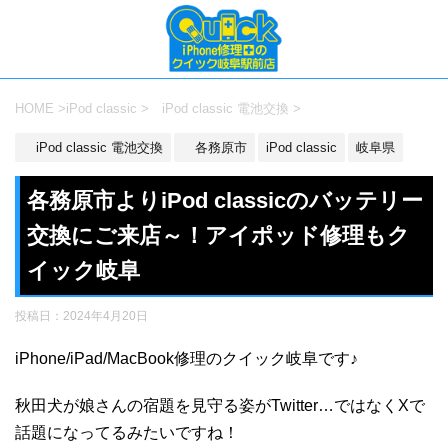
HOME
>
iPod classic
>
iPod classic 電池交換
>
iPod classic 電池交換
各務原市
iPod classic
岐阜県
各務原市よりiPod classicのバッテリー
交換にご来店～！アイポッド修理もク
イック岐阜
投稿日：
2024年4月20日
iPhone/iPad/MacBook修理のクイック岐阜です♪
秋田犬が娘さんの宿題を見守る姿がTwitter…ではなくXで
話題になってるみたいですね！