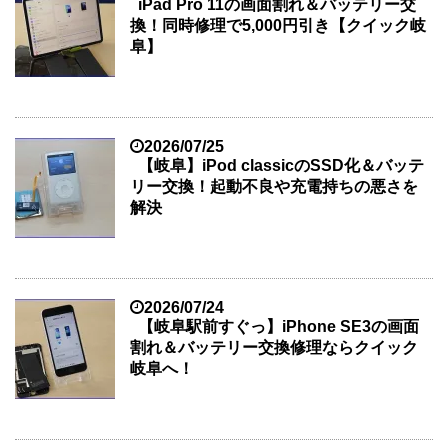
iPad Pro 11の画面割れ＆バッテリー交
換！同時修理で5,000円引き【クイック岐
阜】
2026/07/25
【岐阜】iPod classicのSSD化＆バッテ
リー交換！起動不良や充電持ちの悪さを
解決
2026/07/24
【岐阜駅前すぐっ】iPhone SE3の画面
割れ＆バッテリー交換修理ならクイック
岐阜へ！