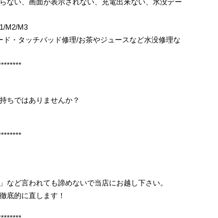
らない、画面が表示されない、充電出来ない、水没デー
1/M2/M3
ボード・タッチパッド修理/お茶やジュースなど水没修理な
********
持ちではありませんか？
********
」など言われても諦めないで当店にお越し下さい。
徹底的に直します！
********