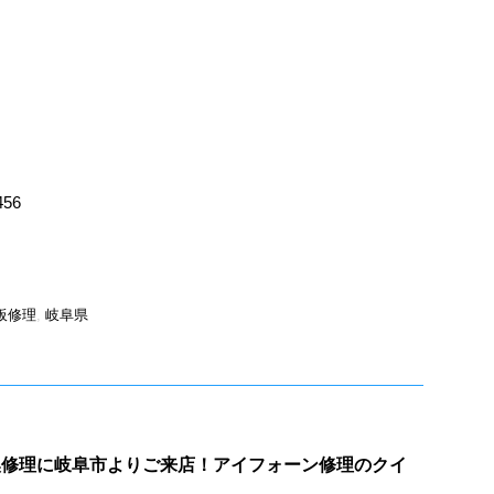
456
板修理
,
岐阜県
液晶交換修理に岐阜市よりご来店！アイフォーン修理のクイ