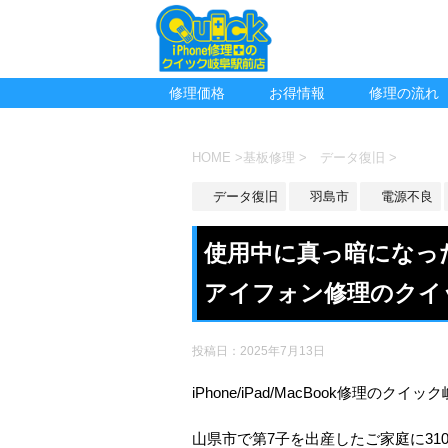
修理価格
お得情報
修理の流れ
HOME
>
基板修理
>
データ復旧
>
データ復旧
羽島市
電源不良
使用中に真っ暗になったi
アイフォン修理のクイ
投稿日：
2025年7月13日
iPhone/iPad/MacBook修理のクイ
山県市で第7子を出産したご家庭に3