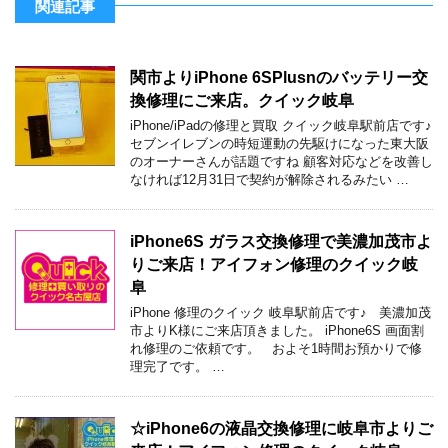
関連記事
関市よりiPhone 6SPlusnのバッテリー交
換修理にご来店。クイック岐阜
iPhone/iPadの修理と買取 クイック岐阜駅前店です♪
セブンイレブンの時短運動の先駆けになった東大阪
のオーナーさんが話題ですね 顧客対応などを改善し
なければ12月31日で契約が解除されるみたい …
iPhone6S ガラス交換修理で美濃加茂市よ
りご来店！アイフォン修理のクイック岐
阜
iPhone 修理のクイック 岐阜駅前店です♪ 美濃加茂
市よりK様にご来店頂きました。 iPhone6S 画面割
れ修理のご依頼です。 およそ1時間お預かりで修
理完了です。 …
☆iPhone6の液晶交換修理に岐阜市よりご