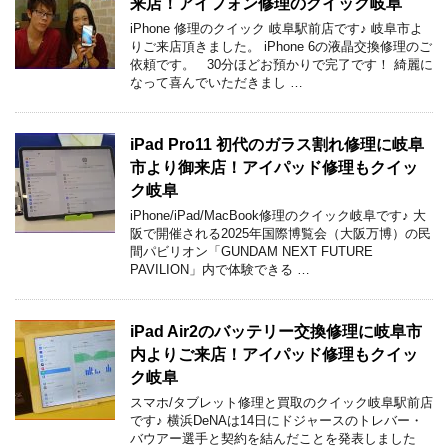
来店！アイフォン修理のクイック岐阜
iPhone 修理のクイック 岐阜駅前店です♪ 岐阜市よ
りご来店頂きました。 iPhone 6の液晶交換修理のご
依頼です。 30分ほどお預かりで完了です！ 綺麗に
なって喜んでいただきまし …
iPad Pro11 初代のガラス割れ修理に岐阜
市より御来店！アイパッド修理もクイッ
ク岐阜
iPhone/iPad/MacBook修理のクイック岐阜です♪ 大
阪で開催される2025年国際博覧会（大阪万博）の民
間パビリオン「GUNDAM NEXT FUTURE
PAVILION」内で体験できる …
iPad Air2のバッテリー交換修理に岐阜市
内よりご来店！アイパッド修理もクイッ
ク岐阜
スマホ/タブレット修理と買取のクイック岐阜駅前店
です♪ 横浜DeNAは14日にドジャースのトレバー・
バウアー選手と契約を結んだことを発表しました