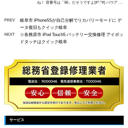
ね！ 背番号は「96」だそうですよ(#^.^#) バウア …
PREV
岐阜市 iPhone5Sが自己分解でリカバリーモードに デ
ータ復旧もクイック岐阜
NEXT
☆各務原市 iPod Touch5 バッテリー交換修理 アイポッ
ドタッチはクイック岐阜
サービス