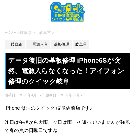
HOME
>
岐阜県
>
岐阜市
>
岐阜市
電源不良
基板修理
岐阜県
データ復旧の基板修理 iPhone6Sが突
然、電源入らなくなった！アイフォン
修理のクイック岐阜
投稿日：2018年4月15日 更新日：
2018年12月5日
iPhone 修理のクイック 岐阜駅前店です♪
昨日は午後から大雨、今日は雨こそ降っていませんが強風
で春の嵐の日曜日ですね