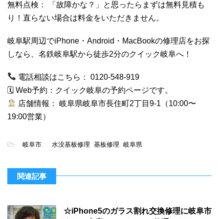
無料点検： 「故障かな？」と思ったらまずは無料見積も
り！直らない場合は料金をいただきません。
岐阜駅周辺でiPhone・Android・MacBookの修理店をお探
しなら、名鉄岐阜駅から徒歩2分のクイック岐阜へ！
電話相談はこちら： 0120-548-919
🗓 Web予約：
クイック岐阜の予約ページです。
店舗情報： 岐阜県岐阜市長住町2丁目9-1（10:00〜
19:00営業）
-
岐阜市
,
水没基板修理
,
基板修理
,
岐阜県
関連記事
☆iPhone5のガラス割れ交換修理に岐阜市