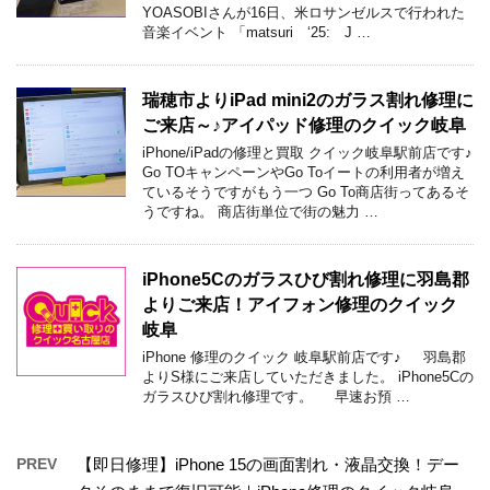
YOASOBIさんが16日、米ロサンゼルスで行われた
音楽イベント 「matsuri ‘25: J …
瑞穂市よりiPad mini2のガラス割れ修理に
ご来店～♪アイパッド修理のクイック岐阜
iPhone/iPadの修理と買取 クイック岐阜駅前店です♪
Go TOキャンペーンやGo Toイートの利用者が増え
ているそうですがもう一つ Go To商店街ってあるそ
うですね。 商店街単位で街の魅力 …
iPhone5Cのガラスひび割れ修理に羽島郡
よりご来店！アイフォン修理のクイック
岐阜
iPhone 修理のクイック 岐阜駅前店です♪ 羽島郡
よりS様にご来店していただきました。 iPhone5Cの
ガラスひび割れ修理です。 早速お預 …
PREV
【即日修理】iPhone 15の画面割れ・液晶交換！デー