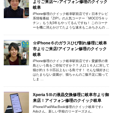
よりご来店〜♪アイフォン修理のクイック
岐阜
iPhone修理のクイック岐阜駅前店です♪ 日本テレビ
系情報番組『ZIP!』の人気コーナー「MOCO’Sキッ
チン」もう丸5年もやってるんですね！ このコーナ
ーを機に消えかけてたような速水もこみちさんの …
☆iPhone６のガラスひび割れ修理に岐阜
市よりご来店!アイフォン修理のクイック
岐阜
iPhone修理のクイック岐阜駅前店です♪ 愛媛県の青
島という島をご存知ですか？？ 人口１６人に対して
猫が約１５０匹以上もいる島です！ そんな猫好きに
はたまらない楽園が、猫ちゃんのご飯不足に陥って
しま …
Xperia 5Ⅲの液晶交換修理に岐阜市より御
来店！アイフォン修理のクイック岐阜
iPhone/iPad/MacBook修理のクイック岐阜です♪
Adoさん、新しい学校のリーダーズさん、