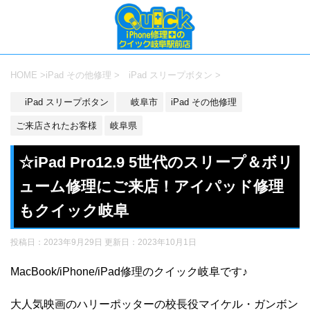
HOME
>
iPad その他修理
>
iPad スリープボタン
>
iPad スリープボタン
岐阜市
iPad その他修理
ご来店されたお客様
岐阜県
☆iPad Pro12.9 5世代のスリープ＆ボリ
ューム修理にご来店！アイパッド修理
もクイック岐阜
投稿日：2023年9月29日 更新日：
2023年10月1日
MacBook/iPhone/iPad修理のクイック岐阜です♪
大人気映画のハリーポッターの校長役マイケル・ガンボン