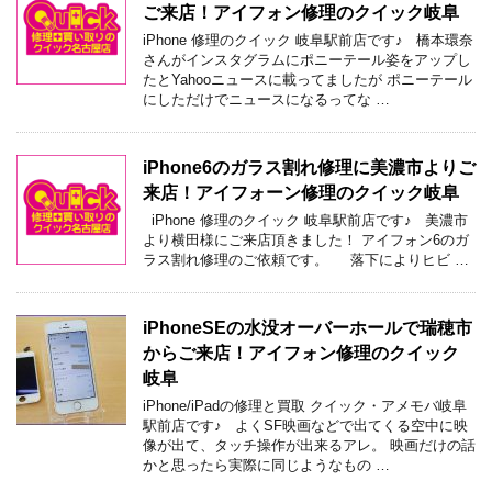
ご来店！アイフォン修理のクイック岐阜
iPhone 修理のクイック 岐阜駅前店です♪ 橋本環奈
さんがインスタグラムにポニーテール姿をアップし
たとYahooニュースに載ってましたが ポニーテール
にしただけでニュースになるってな …
iPhone6のガラス割れ修理に美濃市よりご
来店！アイフォーン修理のクイック岐阜
iPhone 修理のクイック 岐阜駅前店です♪ 美濃市
より横田様にご来店頂きました！ アイフォン6のガ
ラス割れ修理のご依頼です。 落下によりヒビ …
iPhoneSEの水没オーバーホールで瑞穂市
からご来店！アイフォン修理のクイック
岐阜
iPhone/iPadの修理と買取 クイック・アメモバ岐阜
駅前店です♪ よくSF映画などで出てくる空中に映
像が出て、タッチ操作が出来るアレ。 映画だけの話
かと思ったら実際に同じようなもの …