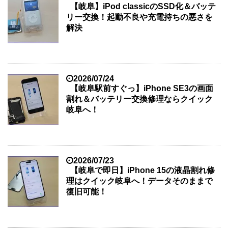
【岐阜】iPod classicのSSD化＆バッテ
リー交換！起動不良や充電持ちの悪さを
解決
2026/07/24
【岐阜駅前すぐっ】iPhone SE3の画面
割れ＆バッテリー交換修理ならクイック
岐阜へ！
2026/07/23
【岐阜で即日】iPhone 15の液晶割れ修
理はクイック岐阜へ！データそのままで
復旧可能！