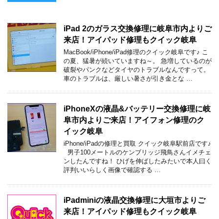
iPad 2のガラス交換修理に岐阜市内よりご
来店！アイパッド修理もクイック岐阜
MacBook/iPhone/iPad修理のクイック岐阜です♪ こ
の夏、猛暑が続いていますね～。 急増しているのが
破裂やパンクなどタイヤのトラブルなんですって。
車のトラブルは、厳しい暑さが引き金とな …
iPhoneXの液晶&バッテリー交換修理に岐
阜市内よりご来店！アイフォン修理のク
イック岐阜
iPhone/iPadの修理と買取 クイック岐阜駅前店です♪
男子100メートルのケンブリッジ飛鳥さんイメチェ
ンしたんですね！ ひげを伸ばしたみたいで本人曰く
評判いいらしく画像で確認する …
iPadminiの液晶交換修理に大垣市よりご
来店！アイパッド修理もクイック岐阜