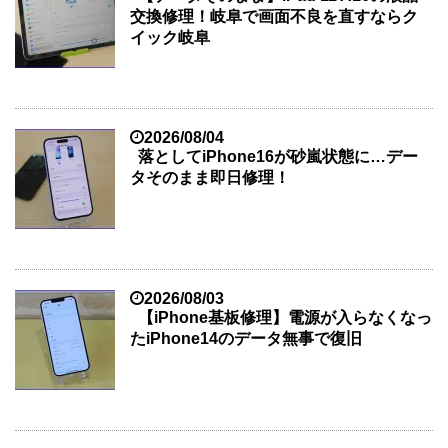
交換修理！岐阜で画面不良を直すならク
イック岐阜
2026/08/04
落としてiPhone16が砂嵐状態に…デー
タそのまま即日修理！
2026/08/03
【iPhone基板修理】電源が入らなくなっ
たiPhone14のデータ無事で復旧