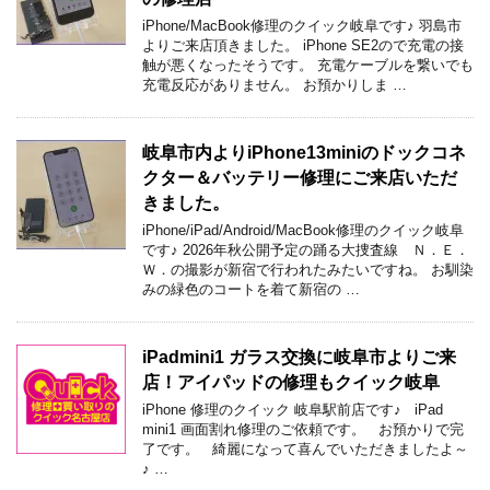
iPhone/MacBook修理のクイック岐阜です♪ 羽島市
よりご来店頂きました。 iPhone SE2ので充電の接
触が悪くなったそうです。 充電ケーブルを繋いでも
充電反応がありません。 お預かりしま …
岐阜市内よりiPhone13miniのドックコネ
クター＆バッテリー修理にご来店いただ
きました。
iPhone/iPad/Android/MacBook修理のクイック岐阜
です♪ 2026年秋公開予定の踊る大捜査線 Ｎ．Ｅ．
Ｗ．の撮影が新宿で行われたみたいですね。 お馴染
みの緑色のコートを着て新宿の …
iPadmini1 ガラス交換に岐阜市よりご来
店！アイパッドの修理もクイック岐阜
iPhone 修理のクイック 岐阜駅前店です♪ iPad
mini1 画面割れ修理のご依頼です。 お預かりで完
了です。 綺麗になって喜んでいただきましたよ～
♪ …