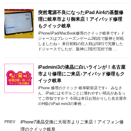
突然電源不良になったiPad Air4の基盤修
理に岐阜市より御来店！アイパッド修理
もクイック岐阜
iPhone/iPad/MacBook修理のクイック岐阜です♪ ド
ジャースはプレシーズンゲーム2戦目で阪神と対戦
しましたね～ 来日初戦の巨人戦は5対1で完勝した
ドジャースでしたが、阪神に3安打完封で敗 …
iPadmini3の液晶に白いラインが！名古屋
市より修理にご来店♪アイパッド修理もク
イック岐阜
iPhone 修理のクイック 岐阜駅前店です♪ みなさ
ん、iPadにはモデルごとに壊れやすい弱点があるっ
てご存知ですか？ 今回は本日お預かりした名古屋市
のH様のiPad mini3の事例 …
PREV
iPhone7液晶交換に大垣市よりご来店！アイフォン修
理のクイック岐阜