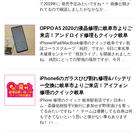
て2019年に 発売予定みたいですね＾＾ 画像公開さ
れてるので確認しましたがなかなか …
OPPO A5 2020の液晶修理に岐阜市よりご
来店！アンドロイド修理もクイック岐阜
iPhone/iPad/MacBook修理のクイック岐阜です♪ 歌
謡コーラスグループ「純烈」ですが、6日に東名厚
木健康センターで「惜別ライブ」を開催されました
ね。 純烈にとっての聖地の場所ですが、今月 …
iPhone6のガラスひび割れ修理&バッテリ
ー交換に岐阜市よりご来店！アイフォン
修理のクイック岐阜
iPhone 修理のクイック 岐阜駅前店です♪ 日本ハ
ム・斎藤佑樹投手V旅行に参加せず野球漬けを誓っ
てるみたいですね＾＾ チームは優勝しても自身は何
もできてないという思いと後がない事もあります
ね！ ハ …