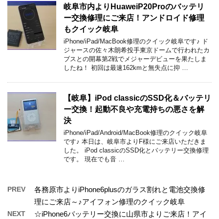
岐阜市内よりHuaweiP20Proのバッテリ
ー交換修理にご来店！アンドロイド修理
もクイック岐阜
iPhone/iPad/MacBook修理のクイック岐阜です♪ ド
ジャースの佐々木朗希投手東京ドームで行われたカ
ブスとの開幕第2戦でメジャーデビューを果たしま
したね！ 初回は最速162kmと無失点に抑 …
【岐阜】iPod classicのSSD化＆バッテリ
ー交換！起動不良や充電持ちの悪さを解
決
iPhone/iPad/Android/MacBook修理のクイック岐阜
です♪ 本日は、岐阜市よりF様にご来店いただきま
した。 iPod classicのSSD化とバッテリー交換修理
です。 現在でも音 …
PREV
各務原市よりiPhone6plusのガラス割れと電池交換修
理にご来店～♪アイフォン修理のクイック岐阜
NEXT
☆iPhone6バッテリー交換に山県市よりご来店！アイ