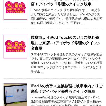
店！アイパッド修理のクイック岐阜
iPhone 修理のクイック 岐阜駅前店です。 可児市
よりY様にご来店いただきました。 iPad4のガラス
割れ修理のご依頼です。 修理代金がお得になるお預
かり修理ご希望でしたので中三日お …
岐阜市よりiPod Touch6のガラス割れ修
理にご来店～♪アイポッド修理のクイック
名古屋
スマホ/タブレット修理と買取のクイック岐阜駅前店
です♪ 高山市の新穂高ロープウェイでテントサウナ
が始まっているみたいですね～ 雪化粧している標高
1308mのしらかば平ではサウナストーンに水をかけ
汗が玉 …
iPad 6のガラス交換修理に岐阜市内よりご
来店！アイパッド修理もクイック岐阜
iPhone/iPad修理のクイック岐阜駅前店です♪ K－1
元3階級制覇王者の武尊選手がABEMAと日本初のペ
ーパービューファイター契約を締結したことを発表