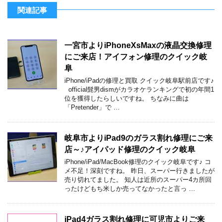
関連記事
一宮市よりiPhoneXsMaxの液晶交換修理
にご来店！アイフォン修理のクイック岐
阜
iPhone/iPadの修理と買取 クイック岐阜駅前店です♪
official髭男dismがカラオケランキングで初の年間1
位を獲得したらしいですね。 ちなみに曲は
「Pretender」で …
岐阜市よりiPad9のガラス割れ修理にご来
店～♪アイパッド修理のクイック岐阜
iPhone/iPad/MacBook修理のクイック岐阜です♪ コ
メ不足！深刻ですね。 昨日、スーパー行きましたが
売り切れてました。 知人は近所のスーパー4カ所回
ったけどもち米しか売ってなかったと言っ …
iPad4ガラス割れ修理に可児市よりご来