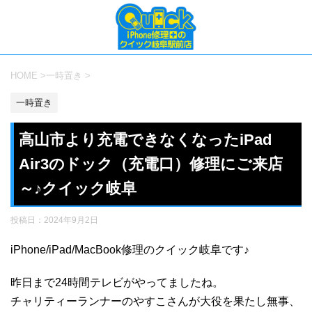
HOME
>
一時置き
>
一時置き
高山市より充電できなくなったiPad
Air3のドック（充電口）修理にご来店
～♪クイック岐阜
投稿日：
2024年9月2日
iPhone/iPad/MacBook修理のクイック岐阜です♪
昨日まで24時間テレビがやってましたね。
チャリティーランナーのやすこさんが大役を果たし無事、