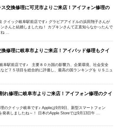
sのガラス交換修理に可児市よりご来店！アイフォン修理の
修理と買取 クイック岐阜駅前店です♪ グラビアアイドルの浜田翔子さんが
ンさんと結婚しましたね！ カブキンさんて正直知らなかったんで
ね …
ガラス交換修理に岐阜市よりご来店！アイパッド修理もクイ
ック 岐阜駅前店です♪ 主要８０カ国の影響力、企業環境、社会安全
など７５項目を総合的に評価し、最高の国ランキングを ＵＳニュ
ガラス割れ修理に岐阜市よりご来店！アイフォン修理のクイ
cBook修理のクイック岐阜です♪ Appleは9月9日、新型スマートフォン
ズを発表しましたね～！ 日本のApple Storeでは9月13日午 …