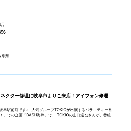
店
456
岐阜県
ックコネクター修理に岐阜市よりご来店！アイフォン修理
ック 岐阜駅前店です♪ 人気グループTOKIOが出演するバラエティー番
！」での企画「DASH海岸」で、 TOKIOの山口達也さんが、番組