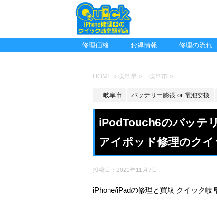
修理価格
お得情報
修理の流れ
HOME
>
岐阜県
>
岐阜市
>
岐阜市
バッテリー膨張 or 電池交換
iPodTouch6のバ
アイポッド修理のクイ
投稿日：
2021年11月7日
iPhone/iPadの修理と買取 クイック