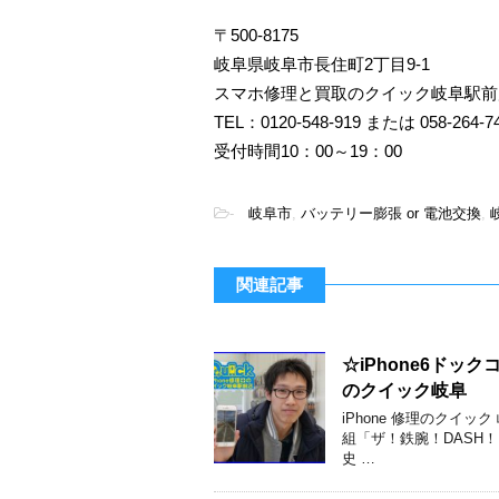
〒500-8175
岐阜県岐阜市長住町2丁目9-1
スマホ修理と買取のクイック岐阜駅前
TEL：0120-548-919 または 058-264-7
受付時間10：00～19：00
-
岐阜市
,
バッテリー膨張 or 電池交換
,
関連記事
☆iPhone6ド
のクイック岐阜
iPhone 修理のクイ
組「ザ！鉄腕！DASH！
史 …