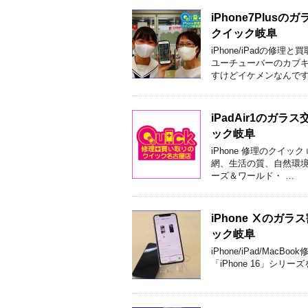
iPhone7Plu
クイック岐阜
iPhone/iPadの
ユーチューバーのカブキ
すけどイケメンなんです
iPadAir1の
ック岐阜
iPhone 修理のクイ
網、生活の質、自然環境
ーズ＆ワールド・ …
iPhone Ⅹの
ック岐阜
iPhone/iPad/Ma
「iPhone 16」シリー