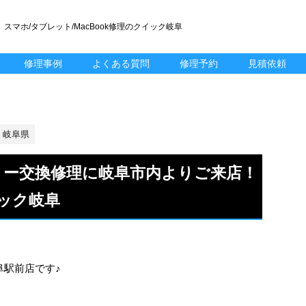
スマホ/タブレット/MacBook修理のクイック岐阜
修理事例
よくある質問
修理予約
見積依頼
岐阜県
ッテリー交換修理に岐阜市内よりご来店！
ック岐阜
岐阜駅前店です♪