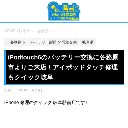
HOME
>
岐阜県
>
各務原市
>
各務原市
バッテリー膨張 or 電池交換
岐阜県
iPodtouch6のバッテリー交換に各務原
市よりご来店！アイポッドタッチ修理
もクイック岐阜
投稿日：
2018年6月23日
iPhone 修理のクイック 岐阜駅前店です♪