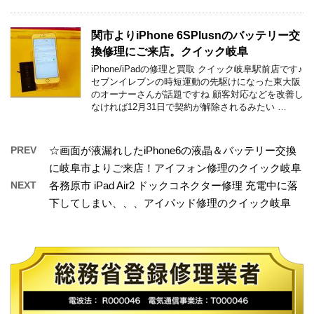
関市よりiPhone 6SPlusnのバッテリー交
換修理にご来店。クイック岐阜
iPhone/iPadの修理と買取 クイック岐阜駅前店です♪
セブンイレブンの時短運動の先駆けになった東大阪
のオーナーさんが話題ですね 顧客対応などを改善し
なければ12月31日で契約が解除されるみたい …
PREV
☆画面が液漏れしたiPhone6の液晶＆バッテリー交換
に岐阜市よりご来店！アイフォン修理のクイック岐阜
NEXT
各務原市 iPad Air2 ドックコネクター修理 充電中に落
下してしまい、、、アイパッド修理のクイック岐阜