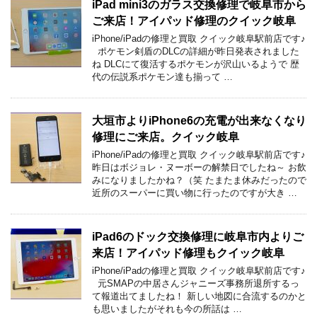
iPad mini3のガラス交換修理で岐阜市から
ご来店！アイパッド修理のクイック岐阜
iPhone/iPadの修理と買取 クイック岐阜駅前店です♪
ポケモン剣盾のDLCの詳細が昨日発表されました
ね DLCにて復活するポケモンが沢山いるようで 歴
代の伝説系ポケモン達も揃って …
大垣市よりiPhone6の充電が出来なくなり
修理にご来店。クイック岐阜
iPhone/iPadの修理と買取 クイック岐阜駅前店です♪
昨日はボジョレ・ヌーボーの解禁日でしたね～ お飲
みになりましたかね？（笑 たまたま休みだったので
近所のスーパーに買い物に行ったのですが大き …
iPad6のドック交換修理に岐阜市内よりご
来店！アイパッド修理もクイック岐阜
iPhone/iPadの修理と買取 クイック岐阜駅前店です♪
元SMAPの中居さんジャニーズ事務所退所するっ
て報道出てましたね！ 新しい地図に合流するのかと
も思いましたがそれも今の所話は …