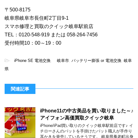
〒500-8175
岐阜県岐阜市長住町2丁目9-1
スマホ修理と買取のクイック岐阜駅前店
TEL：0120-548-919 または 058-264-7456
受付時間10：00～19：00
-
iPhone SE 電池交換
,
岐阜市
,
バッテリー膨張 or 電池交換
,
岐阜
県
関連記事
iPhone11の中古美品を買い取りました～♪
アイフォン高価買取クイック岐阜
iPhone/iPad買い取りのクイック岐阜駅前店です♪ イ
チローさんのバットを手掛けたバット職人が手作り
耳かきを発売しているそうです。 岐阜県養老町出身