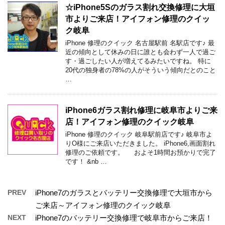
☆iPhone5Sのガラス割れ交換修理に大垣
市よりご来店！アイフォン修理のクイッ
ク岐阜
iPhone 修理のクイック 名古屋駅前 名駅店です♪ 最
近の傾向として休みの日に誰とも会わず一人で過ご
す・過ごしたい人が増えてるみたいですね。 特に
20代の独身者の78%の人がそういう傾向だとのこと
…
iPhone6ガラス割れ修理に岐阜市よりご来
店！アイフォン修理のクイック岐阜
iPhone 修理のクイック 岐阜駅前店です♪ 岐阜市よ
りO様にご来店いただきました。 iPhone6,画面割れ
修理のご依頼です。 およそ1時間お預かりで完了
です！ &nb …
PREV
iPhone7のガラスとバッテリー交換修理で大垣市から
ご来店～アイフォン修理のクイック岐阜
NEXT
iPhone7のバッテリー交換修理で岐阜市からご来店！