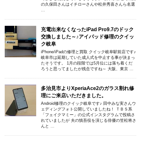
の久保田さんはイチローさんや松井秀喜さんら名選
…
充電出来なくなったiPad Pro9.7のドック
交換しました～♪アイパッド修理のクイッ
ク岐阜
iPhone/iPadの修理と買取 クイック岐阜駅前店です♪
岐阜市は延期していた成人式を中止する事が決まっ
たそうです。 1月の段階では5月位には落ち着くだ
ろうと思ってましたが残念ですね～ 大阪、東京 …
多治見市よりXperiaAce2のガラス割れ修
理にご来店いただきました。
Android修理のクイック岐阜です♪ 田中みな実さんウ
ェディングフォト公開していましたね！ ＴＢＳ系
「フェイクマミー」の公式インスタグラムで投稿さ
れていましたが 夫の慎吾役を演じる俳優の笠松将さ
んと …