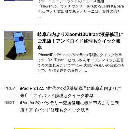
です♪ ニュージーランドのニュース番組
「Newshub」でアナウンサーを務めるOriini Kaipara
さん マオリ族出身であるオリーニは、女性の唇と
…
岐阜市内よりXiaomi13Ultraの液晶修理に
ご来店！アンドロイド修理もクイック岐
阜
iPhone/iPad/Android/MacBook修理のクイック岐阜
です♪ YouTuber・ヒカルさんオープンマリッジ宣言
で今大荒れみたいですね～ 夫婦がお互いの合意のも
とで、配偶者以外の異性と …
PREV
iPad Pro12.9 4世代の水没基板修理に岐阜市内よりご
来店！アイパッド修理もクイック岐阜
NEXT
iPad Air2のバッテリー交換修理に岐阜市内よりご来
店！アイパッド修理もクイック岐阜