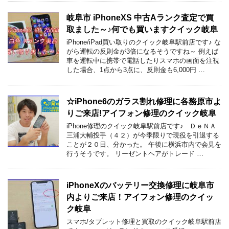
岐阜市 iPhoneXS 中古Aランク査定で買
取ました～♪何でも買いますクイック岐阜
iPhone/iPad買い取りのクイック岐阜駅前店です♪ な
がら運転の反則金が3倍になるそうですね～ 例えば
車を運転中に携帯で電話したりスマホの画面を注視
した場合、1点から3点に、反則金も6,000円 …
☆iPhone6のガラス割れ修理に各務原市よ
りご来店!アイフォン修理のクイック岐阜
iPhone修理のクイック岐阜駅前店です♪ ＤｅＮＡ
三浦大輔投手（４２）が今季限りで現役を引退する
ことが２０日、分かった。 午後に横浜市内で会見を
行うそうです。 リーゼントヘアがトレード …
iPhoneXのバッテリー交換修理に岐阜市
内よりご来店！アイフォン修理のクイッ
ク岐阜
スマホ/タブレット修理と買取のクイック岐阜駅前店