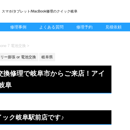
スマホ/タブレット/MacBook修理のクイック岐阜
修理事例
よくある質問
修理予約
見積依頼
one 7 電池交換
>
リー膨張 or 電池交換
岐阜県
リー交換修理で岐阜市からご来店！アイ
岐阜
クイック岐阜駅前店です♪