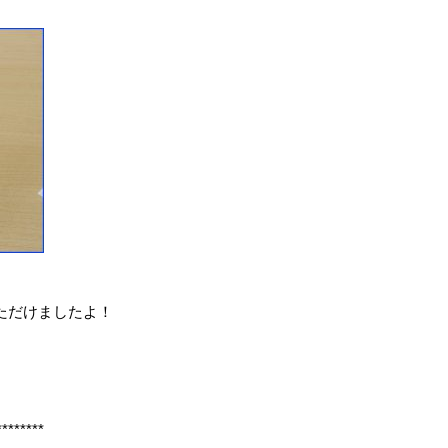
ただけましたよ！
********