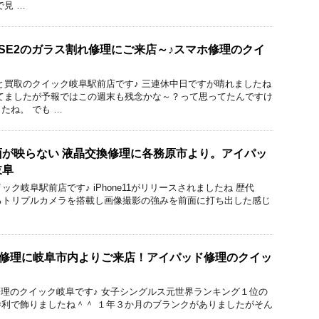
で見 …
e SE2のガラス割れ修理にご来店～♪スマホ修理のクイ
と買取のクイック岐阜駅前店です♪ 三連休中日ですが晴れましたね
てましたが予報ではこの週末も残念かな～？って思ってたんですけ
たね。 でも …
.5の画面が映らない 液晶交換修理に各務原市より。アイパッ
岐阜
イック岐阜駅前店です♪ iPhone11がリリースされましたね 歴代
となるトリプルカメラを搭載し画像撮影の強みを前面に打ち出した感じ
交換修理に岐阜市内よりご来店！アイパッド修理のクイッ
acBook修理のクイック岐阜です♪ 女子シングルス元世界ランキング１位の
利で飾りましたね＾＾ １年３か月のブランクがありましたがそん