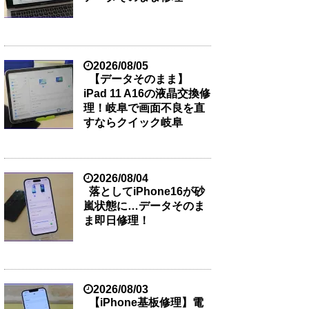
2026/08/05
【データそのまま】
iPad 11 A16の液晶交換修
理！岐阜で画面不良を直
すならクイック岐阜
2026/08/04
落としてiPhone16が砂
嵐状態に…データそのま
ま即日修理！
2026/08/03
【iPhone基板修理】電