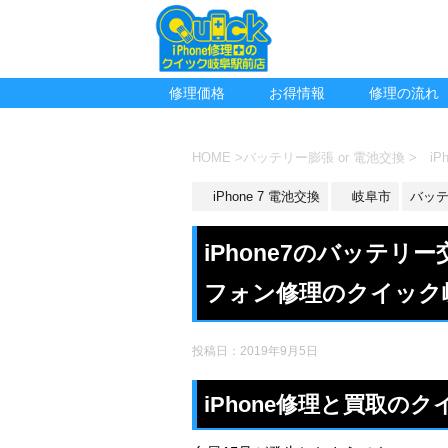
修理価格
お得情報
修理の流れ
HOME
>
バッテリー膨張 or 電池交換
>
iPh
iPhone 7 電池交換
岐阜市
バッテ
iPhone7のバッテ
フォン修理のクイック
投稿日：
2019年9月5日
iPhone修理と買取の