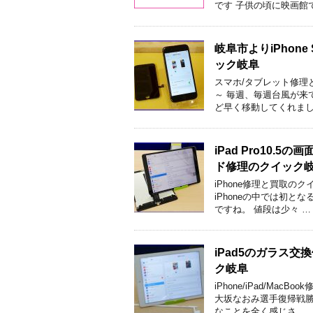
です 子供の頃に映画館
岐阜市よりiPhon
ック岐阜
スマホ/タブレット修理
～ 毎週、毎週台風が来
ど早く移動してくれまし
iPad Pro10
ド修理のクイック
iPhone修理と買取のク
iPhoneの中では初
ですね。 値段は少々 …
iPad5のガラス
ク岐阜
iPhone/iPad/M
大坂なおみ選手復帰戦勝
なことを全く感じさ …