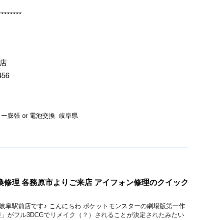
********
店
456
ー膨張 or 電池交換
,
岐阜県
ス交換修理 各務原市よりご来店 アイフォン修理のクイック
ック 岐阜駅前店です♪ こんにちわ ポケットモンスターの劇場版第一作
」がフル3DCGでリメイク（？）されることが決定されたみたい