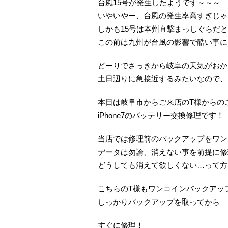
台風15号が発生したようです～～～
いやいやー、台風の発生率高すぎじゃ
しかも15号は本州直撃まっしぐらだ
この前は九州が台風の影響で酷い事に
どーりでさっきから岐阜の天気がおか
土日辺りに急接近するみたいなので、お
本日は岐阜市からご来店のT様からの
iPhone7のバッテリー交換修理です！
当店では修理前のバックアップをワン
データは勿論、消えない事を前提に修
どうしても消えて欲しくない…って方
こちらのT様もワンコインバックアッ
しっかりバックアップを取ってから
すぐに修理！