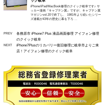
ック岐阜
iPhone/iPad/MacBook修理のクイック岐阜です♪ サ
ッカー漫画『キャプテン翼』ですが、キャプテン翼
マガジンvol.20で終了し、 1981年より続いたシリー
ズ連載が43年の歴史に幕を下ろ …
PREV
各務原市 iPhone7 Plus 液晶画面修理 アイフォン修理
のクイック岐阜
NEXT
iPhone7Plusのリカバリー復旧修理に岐阜市よりご来
店！アイフォン修理のクイック岐阜