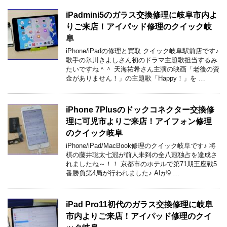
iPadmini5のガラス交換修理に岐阜市内よ
りご来店！アイパッド修理のクイック岐
阜
iPhone/iPadの修理と買取 クイック岐阜駅前店です♪
歌手の氷川きよしさん初のドラマ主題歌担当するみ
たいですね＾＾ 天海祐希さん主演の映画「老後の資
金がありません！」の主題歌「Happy！」を …
iPhone 7Plusのドックコネクター交換修
理に可児市よりご来店！アイフォン修理
のクイック岐阜
iPhone/iPad/MacBook修理のクイック岐阜です♪ 将
棋の藤井聡太七冠が前人未到の全八冠独占を達成さ
れましたね～！！ 京都市のホテルで第71期王座戦5
番勝負第4局が行われました♪ AIが9 …
iPad Pro11初代のガラス交換修理に岐阜
市内よりご来店！アイパッド修理のクイ