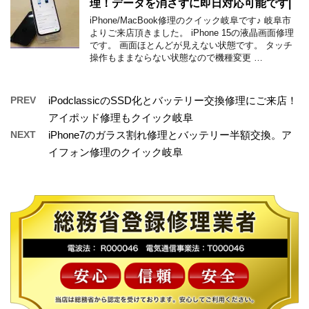
理！データを消さずに即日対応可能です|
iPhone/MacBook修理のクイック岐阜です♪ 岐阜市
よりご来店頂きました。 iPhone 15の液晶画面修理
です。 画面ほとんどが見えない状態です。 タッチ
操作もままならない状態なので機種変更 …
PREV
iPodclassicのSSD化とバッテリー交換修理にご来店！
アイポッド修理もクイック岐阜
NEXT
iPhone7のガラス割れ修理とバッテリー半額交換。ア
イフォン修理のクイック岐阜