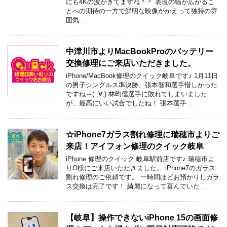
にも4Kの波がきてますね＾＾ 表現の幅が広がるこ
とへの期待の一方で鮮明な映像がかえって独特の雰
囲気 …
中津川市よりMacBookProのバッテリー
交換修理にご来店いただきました。
iPhone/MacBook修理のクイック岐阜です♪ 1月11日
の男子シングルス準決勝、張本智和選手惜しかった
ですね～( ;∀;) 林昀儒選手に敗れてしまいました
が、最高にいい試合でしたね！ 張本選手 …
☆iPhone7ガラス割れ修理に瑞穂市よりご
来店！アイフォン修理のクイック岐阜
iPhone 修理のクイック 岐阜駅前店です♪ 瑞穂市よ
りO様にご来店いただきました。 iPhone7のガラス
割れ修理のご依頼です。 一時間ほどお預かりしガラ
ス交換は完了です！ 綺麗になって喜んでいた …
【岐阜】操作できないiPhone 15の画面修