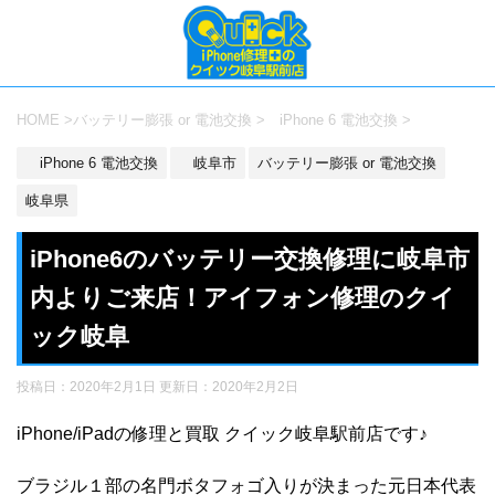
HOME
>
バッテリー膨張 or 電池交換
>
iPhone 6 電池交換
>
iPhone 6 電池交換
岐阜市
バッテリー膨張 or 電池交換
岐阜県
iPhone6のバッテリー交換修理に岐阜市
内よりご来店！アイフォン修理のクイ
ック岐阜
投稿日：2020年2月1日 更新日：
2020年2月2日
iPhone/iPadの修理と買取 クイック岐阜駅前店です♪
ブラジル１部の名門ボタフォゴ入りが決まった元日本代表