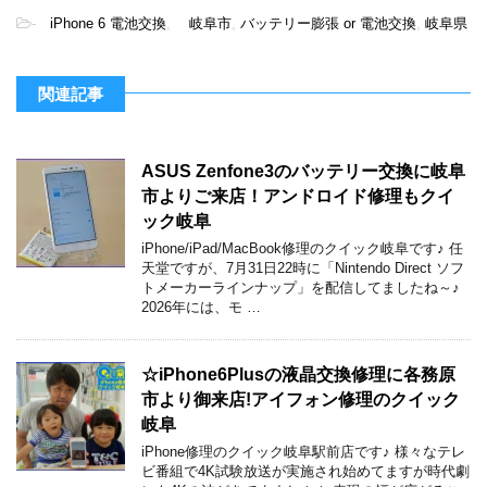
-
iPhone 6 電池交換
,
岐阜市
,
バッテリー膨張 or 電池交換
,
岐阜県
関連記事
ASUS Zenfone3のバッテリー交換に岐阜
市よりご来店！アンドロイド修理もクイ
ック岐阜
iPhone/iPad/MacBook修理のクイック岐阜です♪ 任
天堂ですが、7月31日22時に「Nintendo Direct ソフ
トメーカーラインナップ」を配信してましたね～♪
2026年には、モ …
☆iPhone6Plusの液晶交換修理に各務原
市より御来店!アイフォン修理のクイック
岐阜
iPhone修理のクイック岐阜駅前店です♪ 様々なテレ
ビ番組で4K試験放送が実施され始めてますが時代劇