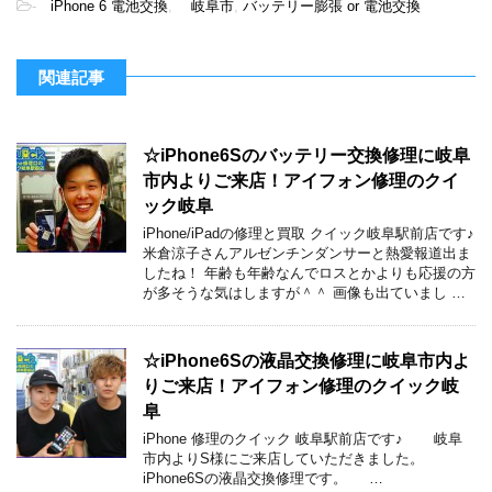
-
iPhone 6 電池交換
,
岐阜市
,
バッテリー膨張 or 電池交換
関連記事
☆iPhone6Sのバッテリー交換修理に岐阜
市内よりご来店！アイフォン修理のクイ
ック岐阜
iPhone/iPadの修理と買取 クイック岐阜駅前店です♪
米倉涼子さんアルゼンチンダンサーと熱愛報道出ま
したね！ 年齢も年齢なんでロスとかよりも応援の方
が多そうな気はしますが＾＾ 画像も出ていまし …
☆iPhone6Sの液晶交換修理に岐阜市内よ
りご来店！アイフォン修理のクイック岐
阜
iPhone 修理のクイック 岐阜駅前店です♪ 岐阜
市内よりS様にご来店していただきました。
iPhone6Sの液晶交換修理です。 …