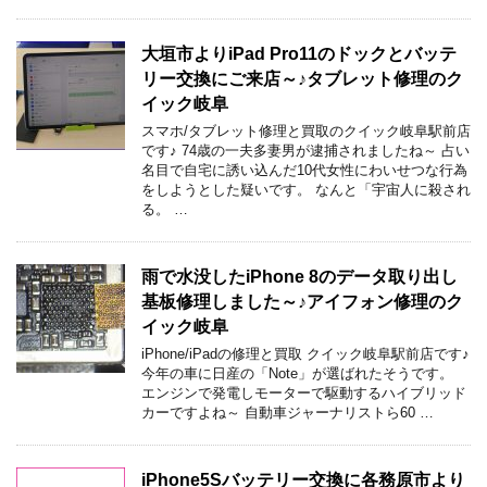
大垣市よりiPad Pro11のドックとバッテ
リー交換にご来店～♪タブレット修理のク
イック岐阜
スマホ/タブレット修理と買取のクイック岐阜駅前店
です♪ 74歳の一夫多妻男が逮捕されましたね～ 占い
名目で自宅に誘い込んだ10代女性にわいせつな行為
をしようとした疑いです。 なんと「宇宙人に殺され
る。 …
雨で水没したiPhone 8のデータ取り出し
基板修理しました～♪アイフォン修理のク
イック岐阜
iPhone/iPadの修理と買取 クイック岐阜駅前店です♪
今年の車に日産の「Note」が選ばれたそうです。
エンジンで発電しモーターで駆動するハイブリッド
カーですよね～ 自動車ジャーナリストら60 …
iPhone5Sバッテリー交換に各務原市より