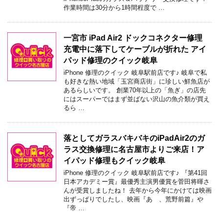
作業時間は30分から1時間程度で …
一宮市 iPad Air2 ドックコネクター修理
充電中に落下してケーブルが折れた アイ
パッド修理のクイック岐阜
iPhone 修理のクイック 岐阜駅前店です♪ 岐阜で私
も好きな熱い地域「玉宮商店街」に珍しい鮮魚店が
あるらしいです。 創業70年以上の「魚ぎ」の店先
にはスーパーではまず並ばない沢山の魚介類が買え
るら …
落としてガラスバキバキのiPadAir2のガ
ラス交換修理に名古屋市よりご来店！ア
イパッド修理もクイック岐阜
iPhone 修理のクイック 岐阜駅前店です♪ 『第41回
日本アカデミー賞』最優秀主演男優賞を菅田将暉さ
んが受賞しましたね！ 去年から今年にかけては映画
出ずっぱりでしたし、映画『あゝ、荒野前篇』や
『帝 …