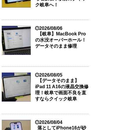
ク岐阜へ！
2026/08/06
【岐阜】MacBook Pro
の水没オーバーホール！
データそのまま修理
2026/08/05
【データそのまま】
iPad 11 A16の液晶交換修
理！岐阜で画面不良を直
すならクイック岐阜
2026/08/04
落としてiPhone16が砂