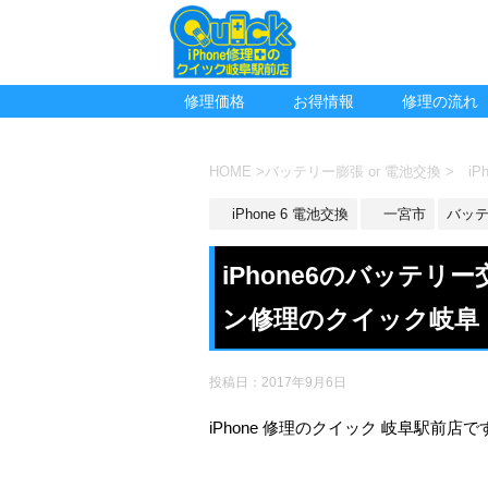
修理価格
お得情報
修理の流れ
HOME
>
バッテリー膨張 or 電池交換
>
iPh
iPhone 6 電池交換
一宮市
バッテ
iPhone6のバッテ
ン修理のクイック岐阜
投稿日：
2017年9月6日
iPhone 修理のクイック 岐阜駅前店で