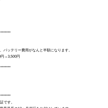
********
、バッテリー費用がなんと半額になります。
円→3,500円
********
********
保証です。