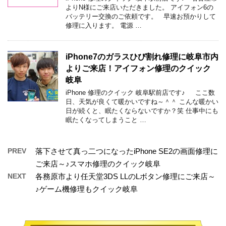
よりN様にご来店いただきました。 アイフォン6の
バッテリー交換のご依頼です。 早速お預かりして
修理に入ります。 電源 …
iPhone7のガラスひび割れ修理に岐阜市内
よりご来店！アイフォン修理のクイック
岐阜
iPhone 修理のクイック 岐阜駅前店です♪ ここ数
日、天気が良くて暖かいですね～＾＾ こんな暖かい
日が続くと、眠たくならないですか？笑 仕事中にも
眠たくなってしまうこと …
PREV
落下させて真っ二つになったiPhone SE2の画面修理に
ご来店～♪スマホ修理のクイック岐阜
NEXT
各務原市より任天堂3DS LLのLボタン修理にご来店～
♪ゲーム機修理もクイック岐阜