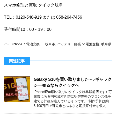
スマホ修理と買取 クイック岐阜
TEL：0120-548-919 または 058-264-7456
受付時間10：00～19：00
-
iPhone 7 電池交換
,
岐阜市
,
バッテリー膨張 or 電池交換
,
岐阜県
関連記事
Galaxy S10を買い取りました～♪ギャラク
シー売るならクイックへ
iPhone/iPad買い取りのクイック岐阜駅前店です♪ 可
児市にある明智城本丸跡に明智光秀のブロンズ像を
建てる計画が進んでいるそうです。 制作予算は約
3,100万円で可児市とふるさと応援寄付金を個人 …