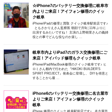
☆iPhone7のバッテリー交換修理に岐阜市
内よりご来店！アイフォン修理のクイッ
ク岐阜
iPhone/iPadの修理と買取 クイック岐阜駅前店です♪
ともさかりえさん監察医 朝顔で月9に11年ぶりに
出演するみたいですね！ 主演の上野樹里さんの義姉
役との事でどんな役なのか楽し …
岐阜市内よりiPad7のガラス交換修理にご
来店！アイパッド修理もクイック岐阜
iPhone/iPad/MacBook修理のクイック岐阜です♪ ヒ
ロミさん都内で行われた『HiKOKI BUILDER’S
SPIRIT PROJECT』発表会に登壇し、 DIYを得意と
することから最 …
iPhone6のバッテリー交換修理に名古屋市
よりご来店！アイフォン修理のクイック
岐阜
iPhone 修理のクイック 岐阜駅前店です♪ 名古屋市