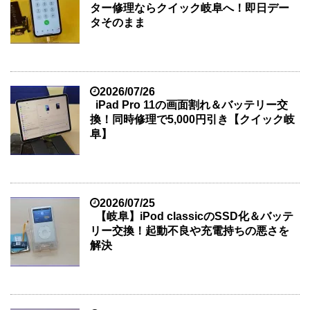
ター修理ならクイック岐阜へ！即日デー
タそのまま
2026/07/26
iPad Pro 11の画面割れ＆バッテリー交
換！同時修理で5,000円引き【クイック岐
阜】
2026/07/25
【岐阜】iPod classicのSSD化＆バッテ
リー交換！起動不良や充電持ちの悪さを
解決