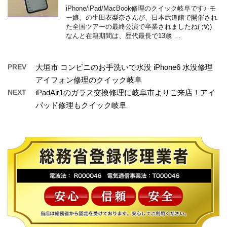
iPhone/iPad/MacBook修理のクイック岐阜です♪ モ
ー娘。の生田衣梨奈さんが、日本武道館で開催され
た全国ツアーの最終公演で卒業されましたね( ;∀;)
なんと在籍期間は、歴代最長で13歳 …
PREV
大垣市 コンビニのお手洗いで水没 iPhone6 水没修理
アイフォン修理のクイック岐阜
NEXT
iPadAir1のガラス交換修理に岐阜市よりご来店！アイ
パッド修理もクイック岐阜