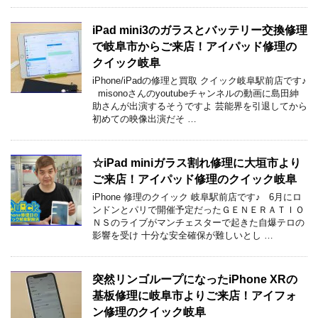
iPad mini3のガラスとバッテリー交換修理
で岐阜市からご来店！アイパッド修理の
クイック岐阜
iPhone/iPadの修理と買取 クイック岐阜駅前店です♪
misonoさんのyoutubeチャンネルの動画に島田紳
助さんが出演するそうですよ 芸能界を引退してから
初めての映像出演だそ …
☆iPad miniガラス割れ修理に大垣市より
ご来店！アイパッド修理のクイック岐阜
iPhone 修理のクイック 岐阜駅前店です♪ 6月にロ
ンドンとパリで開催予定だったＧＥＮＥＲＡＴＩＯ
ＮＳのライブがマンチェスターで起きた自爆テロの
影響を受け 十分な安全確保が難しいとし …
突然リンゴループになったiPhone XRの
基板修理に岐阜市よりご来店！アイフォ
ン修理のクイック岐阜