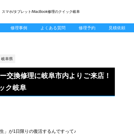
スマホ/タブレット/MacBook修理のクイック岐阜
修理事例
よくある質問
修理予約
見積依頼
岐阜県
ッテリー交換修理に岐阜市内よりご来店！
ック岐阜
生」が1日限りの復活するんですって♪