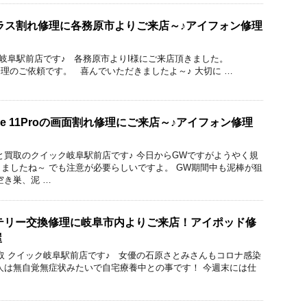
usのガラス割れ修理に各務原市よりご来店～♪アイフォン修理
ック 岐阜駅前店です♪ 各務原市よりI様にご来店頂きました。
面割れ修理のご依頼です。 喜んでいただきましたよ～♪ 大切に …
ne 11Proの画面割れ修理にご来店～♪アイフォン修理
と買取のクイック岐阜駅前店です♪ 今日からGWですがようやく規
ましたね～ でも注意が必要らしいですよ。 GW期間中も泥棒が狙
空き巣、泥 …
のバッテリー交換修理に岐阜市内よりご来店！アイポッド修
屋
修理と買取 クイック岐阜駅前店です♪ 女優の石原さとみさんもコロナ感染
人は無自覚無症状みたいで自宅療養中との事です！ 今週末には仕