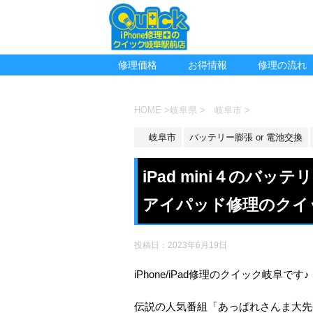
修理価格
お得情報
修理の流れ
HOME
>
岐阜県
>
岐阜市
>
岐阜市
バッテリー膨張 or 電池交換
iPad mini４のバ
アイパッド修理のクイ
投稿日：
2023年6月19日
iPhone/iPad修理のクイック岐阜です♪
伝説の人気番組「あっぱれさんま大先