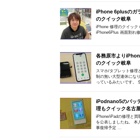
iPhone 6pl
のクイック岐阜
iPhone 修理のクイ
iPhone6Plus 画
各務原市よりiPho
のクイック岐阜
スマホ/タブレット修理
制の無い大型連休になり
っているみたいです。 
iPodnano5
理もクイック名古
iPhone/iPadの
を公表しましたね。 本
事復帰予定 …