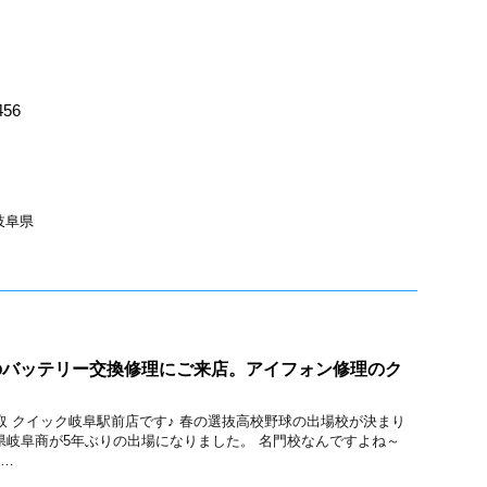
456
岐阜県
e7のバッテリー交換修理にご来店。アイフォン修理のク
修理と買取 クイック岐阜駅前店です♪ 春の選抜高校野球の出場校が決まり
県岐阜商が5年ぶりの出場になりました。 名門校なんですよね～
 …