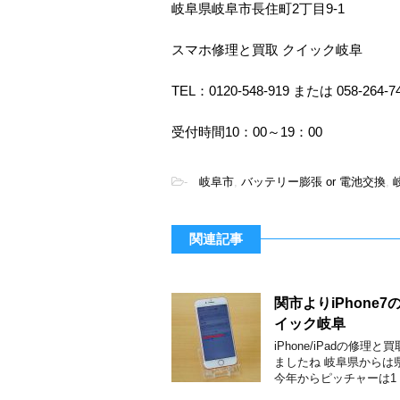
岐阜県岐阜市長住町2丁目9-1
スマホ修理と買取 クイック岐阜
TEL：0120-548-919 または 058-264-7
受付時間10：00～19：00
-
岐阜市
,
バッテリー膨張 or 電池交換
,
関連記事
関市よりiPhon
イック岐阜
iPhone/iPadの
ましたね 岐阜県からは
今年からピッチャーは1