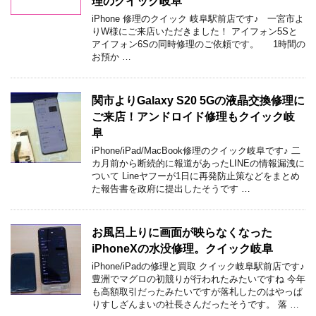
理のクイック岐阜
iPhone 修理のクイック 岐阜駅前店です♪ 一宮市よ
りW様にご来店いただきました！ アイフォン5Sと
アイフォン6Sの同時修理のご依頼です。 1時間の
お預か …
関市よりGalaxy S20 5Gの液晶交換修理に
ご来店！アンドロイド修理もクイック岐
阜
iPhone/iPad/MacBook修理のクイック岐阜です♪ 二
カ月前から断続的に報道があったLINEの情報漏洩に
ついて Lineヤフーが1日に再発防止策などをまとめ
た報告書を政府に提出したそうです …
お風呂上りに画面が映らなくなった
iPhoneXの水没修理。クイック岐阜
iPhone/iPadの修理と買取 クイック岐阜駅前店です♪
豊洲でマグロの初競りが行われたみたいですね 今年
も高額取引だったみたいですが落札したのはやっぱ
りすしざんまいの社長さんだったそうです。 落 …