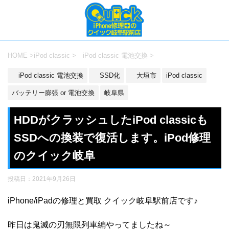
HOME
>
iPod classic
>
iPod classic 電池交換
>
iPod classic 電池交換
SSD化
大垣市
iPod classic
バッテリー膨張 or 電池交換
岐阜県
HDDがクラッシュしたiPod classicも
SSDへの換装で復活します。iPod修理
のクイック岐阜
投稿日：
2021年9月26日
iPhone/iPadの修理と買取 クイック岐阜駅前店です♪
昨日は鬼滅の刃無限列車編やってましたね～