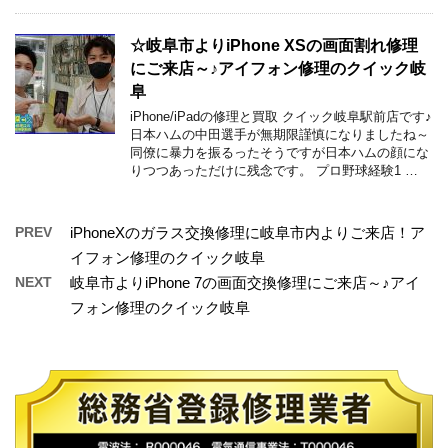
☆岐阜市よりiPhone XSの画面割れ修理
にご来店～♪アイフォン修理のクイック岐
阜
iPhone/iPadの修理と買取 クイック岐阜駅前店です♪
日本ハムの中田選手が無期限謹慎になりましたね～
同僚に暴力を振るったそうですが日本ハムの顔にな
りつつあっただけに残念です。 プロ野球経験1 …
PREV
iPhoneXのガラス交換修理に岐阜市内よりご来店！ア
イフォン修理のクイック岐阜
NEXT
岐阜市よりiPhone 7の画面交換修理にご来店～♪アイ
フォン修理のクイック岐阜