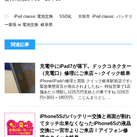
-
iPod classic 電池交換
,
SSD化
,
大垣市
,
iPod classic
,
バッテリ
ー膨張 or 電池交換
,
岐阜県
関連記事
充電中にiPad7が落下。ドックコネクター
（充電口）修理にご来店～♪クイック岐阜
iPhone/iPadの修理と買取 クイック岐阜駅前店です♪
緊急事態宣言が発出されましたね～ 時短営業で1店
舗あたり増額し1日6万円支給との事ですね 1日6万
円×30日＝180万円。 こじんまりとし …
iPhone5Sのバッテリー交換と画面が割れ
てタッチ出来なくなったiPhone6Sの液晶
交換に一宮市よりご来店！アイフォン修