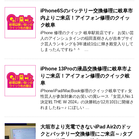
iPhone6Sのバッテリー交換修理に岐阜市
内よりご来店！アイフォン修理のクイッ
ク岐阜
iPhone 修理のクイック 岐阜駅前店です♪ お笑い芸
人のアインシュタインの稲田直樹さんが吉本ブサイ
ク芸人ランキングを3年連続1位に輝き殿堂入りして
しまったんですね＾＾ …
iPhone 13Proの液晶交換修理に岐阜市よ
りご来店！アイフォン修理のクイック岐
阜
iPhone/iPad/MacBook修理のクイック岐阜です♪ 女
性芸人が参加対象のお笑いの賞レース『女芸人No.1
決定戦 THE W 2024』の決勝戦が12月10日に開催さ
れましたね～♪ にぼしい …
大垣市より充電できないiPad Air2のドッ
クとバッテリー交換修理にご来店～♪タブ