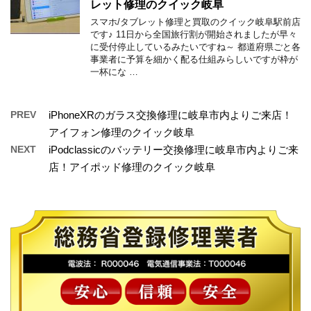
レット修理のクイック岐阜
スマホ/タブレット修理と買取のクイック岐阜駅前店
です♪ 11日から全国旅行割が開始されましたが早々
に受付停止しているみたいですね～ 都道府県ごと各
事業者に予算を細かく配る仕組みらしいですが枠が
一杯にな …
PREV
iPhoneXRのガラス交換修理に岐阜市内よりご来店！
アイフォン修理のクイック岐阜
NEXT
iPodclassicのバッテリー交換修理に岐阜市内よりご来
店！アイポッド修理のクイック岐阜