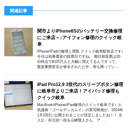
関連記事
関市よりiPhone6Sのバッテリー交換修理
にご来店～♪アイフォン修理のクイック岐
阜
iPhone/iPadの修理と買取 クイック岐阜駅前店です♪
今日は知事選挙の投票日ですね。 期日前投票は20
日時点で約25万人と大幅に増えてるんですって。
緊急事態宣言が発令されたた中、雨も降ってい …
iPad Pro12.9 3世代のスリープボタン修理
に岐阜市よりご来店！アイパッド修理も
クイック岐阜
MacBook/iPhone/iPad修理のクイック岐阜です♪ 人
気漫画『ゴールデンカムイ』の実写映画が、2024年
1月19日に公開されることが決定しましたね！！ 主
人公・杉元佐一役を山崎賢人さん、ア …