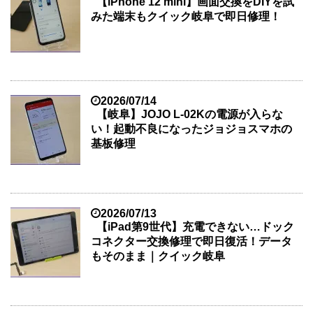
【iPhone 12 mini】画面交換をDIYを試
みた端末もクイック岐阜で即日修理！
2026/07/14
【岐阜】JOJO L-02Kの電源が入らな
い！起動不良になったジョジョスマホの
基板修理
2026/07/13
【iPad第9世代】充電できない…ドック
コネクター交換修理で即日復活！データ
もそのまま｜クイック岐阜