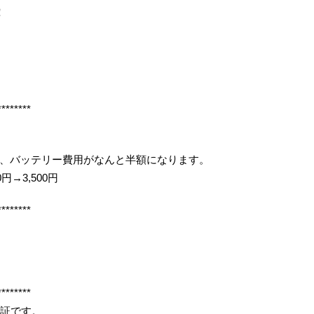
！
********
、バッテリー費用がなんと半額になります。
円→3,500円
********
********
保証です。