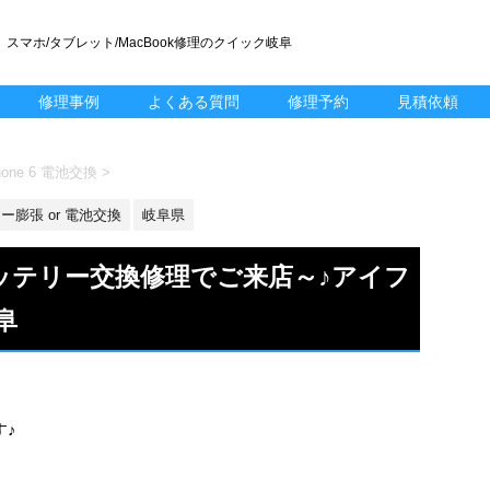
スマホ/タブレット/MacBook修理のクイック岐阜
修理事例
よくある質問
修理予約
見積依頼
one 6 電池交換
>
ー膨張 or 電池交換
岐阜県
のバッテリー交換修理でご来店～♪アイフ
阜
す♪