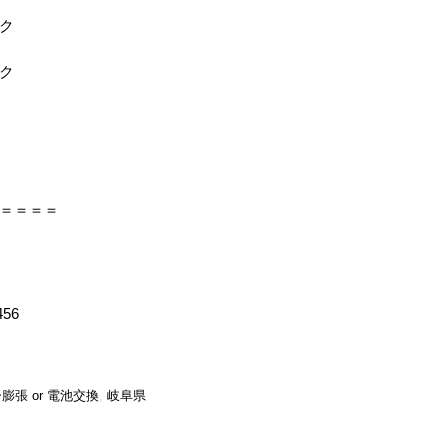
ク
ク
＝＝＝＝
456
膨張 or 電池交換
,
岐阜県