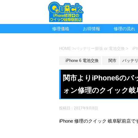
修理価格
お得情報
修理の流れ
HOME
>
バッテリー膨張 or 電池交換
>
iPh
iPhone 6 電池交換
関市
バッテリ
関市よりiPhone6
ォン修理のクイック岐
投稿日：
2017年9月8日
iPhone 修理のクイック 岐阜駅前店で