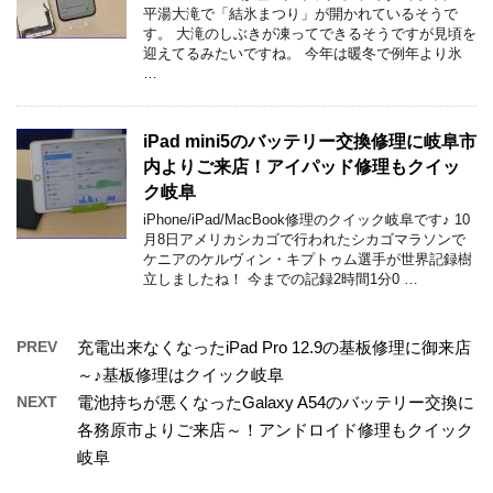
平湯大滝で「結氷まつり」が開かれているそうで
す。 大滝のしぶきが凍ってできるそうですが見頃を
迎えてるみたいですね。 今年は暖冬で例年より氷
…
iPad mini5のバッテリー交換修理に岐阜市
内よりご来店！アイパッド修理もクイッ
ク岐阜
iPhone/iPad/MacBook修理のクイック岐阜です♪ 10
月8日アメリカシカゴで行われたシカゴマラソンで
ケニアのケルヴィン・キプトゥム選手が世界記録樹
立しましたね！ 今までの記録2時間1分0 …
PREV
充電出来なくなったiPad Pro 12.9の基板修理に御来店
～♪基板修理はクイック岐阜
NEXT
電池持ちが悪くなったGalaxy A54のバッテリー交換に
各務原市よりご来店～！アンドロイド修理もクイック
岐阜