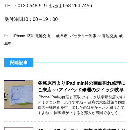
TEL：0120-548-919 または 058-264-7456
受付時間10：00～19：00
-
iPhone 13系 電池交換
,
岐阜市
,
バッテリー膨張 or 電池交換
,
岐
阜県
関連記事
各務原市よりiPad mini4の画面割れ修理に
ご来店～♪アイパッド修理のクイック岐阜
iPhone/iPadの修理と買取 クイック岐阜駅前店です♪
オミクロン株、厄介ですね～ 政府の水際対策で国際
線の一律停止を打ち出したのは良かったと思うんで
すよね～ 国際線が止まると邦人が帰国できなく …