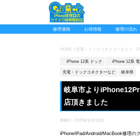
修理価格
お得情報
修理の流れ
HOME
>
充電・ドックコネクターなど
>
iP
iPhone 12系 ドック
iPhone 12系
充電・ドックコネクターなど
岐阜県
岐阜市よりiPhone1
店頂きました
投稿日：
2025年10月10日
iPhone/iPad/Android/MacBoo