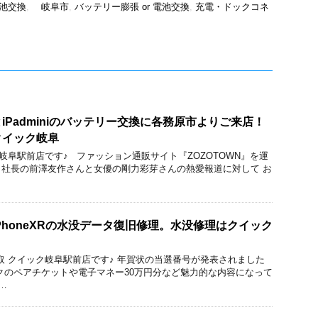
電池交換
,
岐阜市
,
バッテリー膨張 or 電池交換
,
充電・ドックコネ
iPadminiのバッテリー交換に各務原市よりご来店！
クイック岐阜
ック 岐阜駅前店です♪ ファッション通販サイト『ZOZOTOWN』を運
社長の前澤友作さんと女優の剛力彩芽さんの熱愛報道に対して お
PhoneXRの水没データ復旧修理。水没修理はクイック
修理と買取 クイック岐阜駅前店です♪ 年賀状の当選番号が発表されました
クのペアチケットや電子マネー30万円分など魅力的な内容になって
…