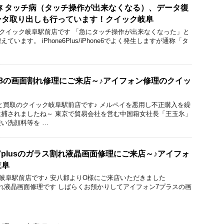
s/6 通称 タッチ病（タッチ操作が出来なくなる）、データ復
ータ取り出しも行っています！クイック岐阜
Pod修理のクイック岐阜駅前店です 「急にタッチ操作が出来なくなった」と
います。 iPhone6Plus/iPhone6でよく発生しますが通称「タ
ne 8の画面割れ修理にご来店～♪アイフォン修理のクイッ
と買取のクイック岐阜駅前店です♪ メルペイを悪用し不正購入を繰
捕されましたね～ 東京で貿易会社を営む中国籍女社長「王玉氷」
い洗顔料等を …
e7plusのガラス割れ液晶画面修理にご来店～♪アイフォ
岐阜
ック 岐阜駅前店です♪ 安八郡よりO様にご来店いただきました
ガラス割れ液晶画面修理です しばらくお預かりしてアイフォン7プラスの画