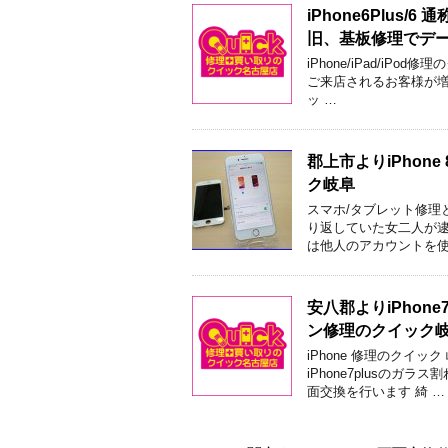
iPhone6Plu
旧、基板修理でデ
iPhone/iPad/i
ご来店されるお客様が増えて
ッ …
郡上市よりiPho
ク岐阜
スマホ/タブレット修理
り返していた女二人が逮
は他人のアカウントを使
安八郡よりiPhon
ン修理のクイック
iPhone 修理のクイ
iPhone7plusの
面交換を行います 綺 …