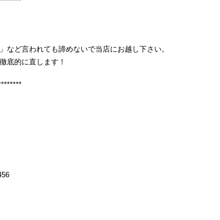
********
」など言われても諦めないで当店にお越し下さい。
徹底的に直します！
********
456