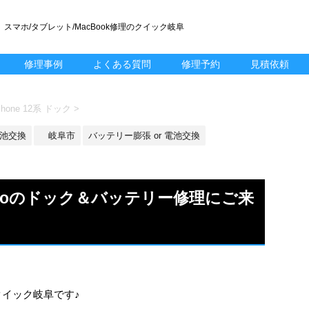
スマホ/タブレット/MacBook修理のクイック岐阜
修理事例
よくある質問
修理予約
見積依頼
hone 12系 ドック
>
 電池交換
岐阜市
バッテリー膨張 or 電池交換
2Proのドック＆バッテリー修理にご来
k修理のクイック岐阜です♪