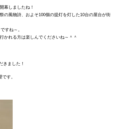
開幕しましたね！
の風物詩、およそ100個の提灯を灯した10台の屋台が街
うですね～。
行かれる方は楽しんでくださいね～＾＾
だきました！
修理です。