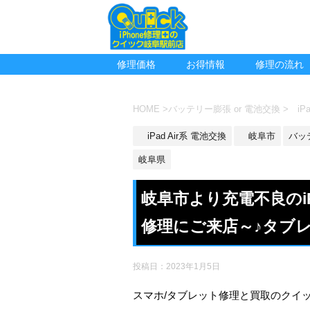
修理価格
お得情報
修理の流れ
HOME
>
バッテリー膨張 or 電池交換
>
iPa
iPad Air系 電池交換
岐阜市
バッ
岐阜県
岐阜市より充電不良のiP
修理にご来店～♪タブ
投稿日：
2023年1月5日
スマホ/タブレット修理と買取のクイ