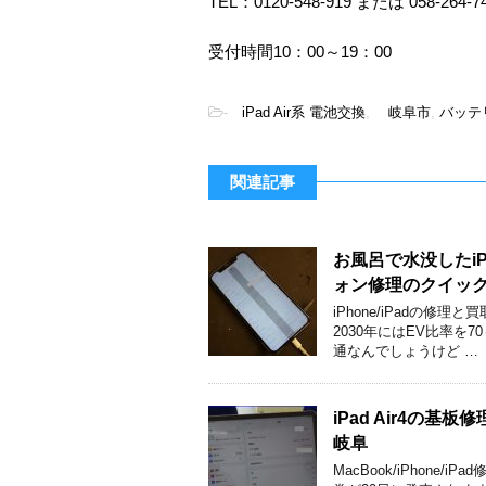
TEL：0120-548-919 または 058-264-7
受付時間10：00～19：00
-
iPad Air系 電池交換
,
岐阜市
,
バッテ
関連記事
お風呂で水没したi
ォン修理のクイッ
iPhone/iPadの
2030年にはEV比率を
通なんでしょうけど …
iPad Air4の
岐阜
MacBook/iPhon