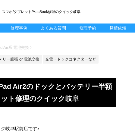
スマホ/タブレット/MacBook修理のクイック岐阜
修理事例
よくある質問
修理予約
見積依頼
d Air系 電池交換
>
テリー膨張 or 電池交換
充電・ドックコネクターなど
ad Air2のドックとバッテリー半額
レット修理のクイック岐阜
ック岐阜駅前店です♪