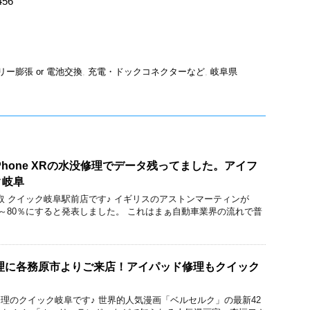
456
リー膨張 or 電池交換
,
充電・ドックコネクターなど
,
岐阜県
Phone XRの水没修理でデータ残ってました。アイフ
ク岐阜
修理と買取 クイック岐阜駅前店です♪ イギリスのアストンマーティンが
70～80％にすると発表しました。 これはまぁ自動車業界の流れで普
基板修理に各務原市よりご来店！アイパッド修理もクイック
e/iPad修理のクイック岐阜です♪ 世界的人気漫画「ベルセルク」の最新42