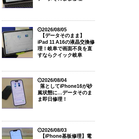
2026/08/05
【データそのまま】
iPad 11 A16の液晶交換修
理！岐阜で画面不良を直
すならクイック岐阜
2026/08/04
落としてiPhone16が砂
嵐状態に…データそのま
ま即日修理！
2026/08/03
【iPhone基板修理】電