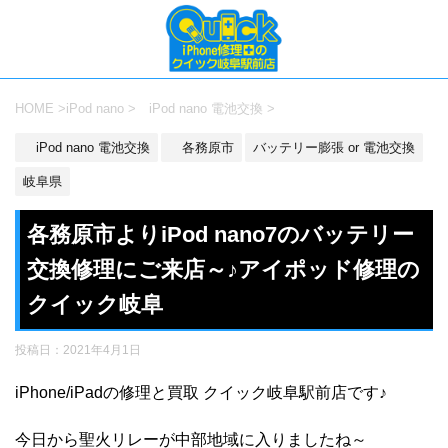
HOME
>
iPod nano
>
iPod nano 電池交換
>
iPod nano 電池交換
各務原市
バッテリー膨張 or 電池交換
岐阜県
各務原市よりiPod nano7のバッテリー
交換修理にご来店～♪アイポッド修理の
クイック岐阜
投稿日：
2021年4月1日
iPhone/iPadの修理と買取 クイック岐阜駅前店です♪
今日から聖火リレーが中部地域に入りましたね～