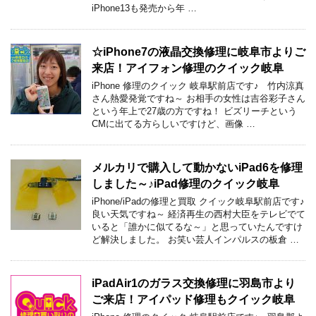
iPhone13も発売から年 …
☆iPhone7の液晶交換修理に岐阜市よりご
来店！アイフォン修理のクイック岐阜
iPhone 修理のクイック 岐阜駅前店です♪ 竹内涼真
さん熱愛発覚ですね～ お相手の女性は吉谷彩子さん
という年上で27歳の方ですね！ ビズリーチという
CMに出てる方らしいですけど、画像 …
メルカリで購入して動かないiPad6を修理
しました～♪iPad修理のクイック岐阜
iPhone/iPadの修理と買取 クイック岐阜駅前店です♪
良い天気ですね～ 経済再生の西村大臣をテレビでて
いると「誰かに似てるな～」と思っていたんですけ
ど解決しました。 お笑い芸人インパルスの板倉 …
iPadAir1のガラス交換修理に羽島市より
ご来店！アイパッド修理もクイック岐阜