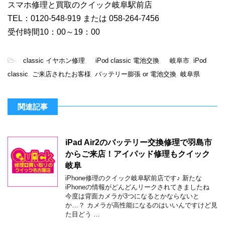
スマホ修理と買取のクイック岐阜駅前店
TEL：0120-548-919 または 058-264-7456
受付時間10：00～19：00
-
classic イヤホン修理
,
iPod classic 電池交換
,
岐阜市
,
iPod
classic
,
ご来店されたお客様
,
バッテリー膨張 or 電池交換
,
岐阜県
関連記事
iPad Air2のバッテリー交換修理で羽島市
からご来店！アイパッド修理もクイック
岐阜
iPhone修理のクイック岐阜駅前店です♪ 新たな
iPhoneの情報がどんどんリークされてきましたね
今度は背面カメラが3つになるとかならないと
か…？ カメラが高性能になるのはいいんですけど見
た目どう …