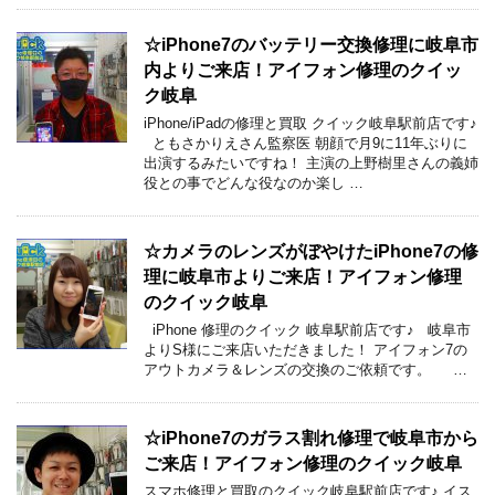
☆iPhone7のバッテリー交換修理に岐阜市
内よりご来店！アイフォン修理のクイッ
ク岐阜
iPhone/iPadの修理と買取 クイック岐阜駅前店です♪
ともさかりえさん監察医 朝顔で月9に11年ぶりに
出演するみたいですね！ 主演の上野樹里さんの義姉
役との事でどんな役なのか楽し …
☆カメラのレンズがぼやけたiPhone7の修
理に岐阜市よりご来店！アイフォン修理
のクイック岐阜
iPhone 修理のクイック 岐阜駅前店です♪ 岐阜市
よりS様にご来店いただきました！ アイフォン7の
アウトカメラ＆レンズの交換のご依頼です。 …
☆iPhone7のガラス割れ修理で岐阜市から
ご来店！アイフォン修理のクイック岐阜
スマホ修理と買取のクイック岐阜駅前店です♪ イス