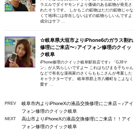
ラエルでダイヤモンドより価値のある鉱物が発見さ
れたそうです。 しかもこの鉱物はただの鉱物じゃな
くて地球には存在しないはずの鉱物らしいんですよ
成分はサフ …
☆岐阜県大垣市よりiPhone6のガラス割れ
修理にご来店〜♪アイフォン修理のクイッ
ク岐阜
iPhone修理のクイック岐阜駅前店です♪ 「GJ8マ
ン」が人気らしいですよ〜 これはちびまる子ちゃん
などで有名な漫画家のさくらももこさんが考案した
キャラクターです。 岐阜県郡上市八幡町をこよなく
愛す …
PREV
岐阜市内よりiPhoneXの液晶交換修理にご来店～♪アイ
フォン修理のクイック岐阜
NEXT
高山市よりiPhoneXの液晶交換修理にご来店！！アイ
フォン修理のクイック岐阜