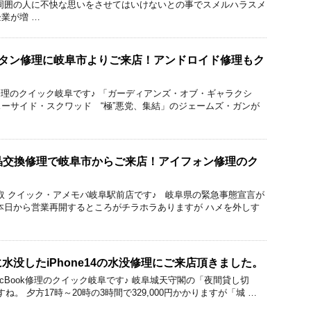
周囲の人に不快な思いをさせてはいけないとの事でスメルハラスメ
業が増 …
電源ボタン修理に岐阜市よりご来店！アンドロイド修理もク
acBook修理のクイック岐阜です♪ 「ガーディアンズ・オブ・ギャラクシ
ーサイド・スクワッド “極”悪党、集結」のジェームズ・ガンが
sの液晶交換修理で岐阜市からご来店！アイフォン修理のク
修理と買取 クイック・アメモバ岐阜駅前店です♪ 岐阜県の緊急事態宣言が
本日から営業再開するところがチラホラありますが ハメを外しす
水没したiPhone14の水没修理にご来店頂きました。
droid/MacBook修理のクイック岐阜です♪ 岐阜城天守閣の「夜間貸し切
すね。 夕方17時～20時の3時間で329,000円かかりますが「城 …