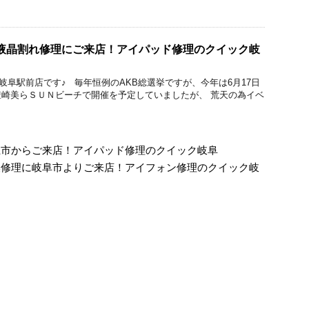
ラス＆液晶割れ修理にご来店！アイパッド修理のクイック岐
ック 岐阜駅前店です♪ 毎年恒例のAKB総選挙ですが、今年は6月17日
崎美らＳＵＮビーチで開催を予定していましたが、 荒天の為イベ
郡上市からご来店！アイパッド修理のクイック岐阜
リー交換修理に岐阜市よりご来店！アイフォン修理のクイック岐