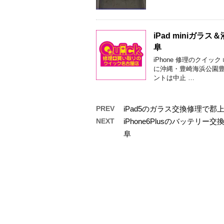
iPad miniガ
阜
iPhone 修理のクイ
に沖縄・豊崎海浜公園豊
ントは中止 …
PREV
iPad5のガラス交換修理で
NEXT
iPhone6Plusのバッテ
阜