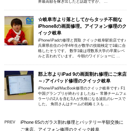
界最高額を稼ぎ出したと話題ですが、 …
☆岐阜市より落としてからタッチ不能な
iPhone8の画面修理。アイフォン修理のク
イック岐阜
iPhone/iPadの修理と買取 クイック岐阜駅前店です♪
兵庫県在住の小学4年生が数学の技能検定で1級に合
格したそうです。 数学1級は理数系大学の卒業レベ
ルと言われています。 今朝のワイドショーに …
郡上市よりiPad 9の画面割れ修理にご来店
～♪アイパッド修理のクイック岐阜
iPhone/iPad/MacBook修理のクイック岐阜です♪ F1
中国グランプリが終わりましたね～ 常勝チームフェ
ラーリの2人を含む3人が失格になる波乱のレースで
した。 角田さんはチームの戦略ミスも …
PREV
iPhone 6Sのガラス割れ修理とバッテリー半額交換に
ご来店。アイフォン修理のクイック岐阜