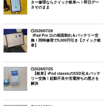
ター修理ならクイック岐阜へ！即日デー
タそのまま
2026/07/26
iPad Pro 11の画面割れ＆バッテリー交
換！同時修理で5,000円引き【クイック岐
阜】
2026/07/25
【岐阜】iPod classicのSSD化＆バッテ
リー交換！起動不良や充電持ちの悪さを
解決