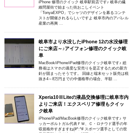
iPhone 修理のクイック 岐阜駅前店です♪ 岐阜の繊
維問屋街で始まった街おこしイベント
「TonyaEXPO」でシャツのデザインを募るコンテ
ストが開催されるらしいですよ 岐阜市内のアパレル
産業の再興 …
岐阜市より水没したiPhone 12の水没修理
にご来店～♪アイフォン修理のクイック岐
阜
MacBook/iPhone/iPad修理のクイック岐阜です♪ 総
務省はスマホの過度な安売りを是正するための新方
針が固まったそうです。 回線と端末セット販売は税
抜き4～8万円までの中価格帯の場合、半額 …
Xperia10ⅢLiteの液晶交換修理に岐阜市内
よりご来店！エクスペリア修理もクイッ
ク岐阜
iPhone/iPad/MacBook修理のクイック岐阜です♪ サ
ッカーポルトガル代表ＦＷ、Ｃ・ロナウド選手の年
収規格外すぎますね(#^.^# スポーツ選手としての世