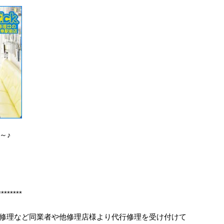
～♪
********
ス割れ修理など同業者や他修理店様より代行修理を受け付けて