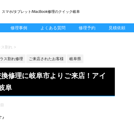
スマホ/タブレット/MacBook修理のクイック岐阜
修理事例
よくある質問
修理予約
見積依頼
ガラス割れ
>
ラス割れ修理
ご来店されたお客様
岐阜県
ラス交換修理に岐阜市よりご来店！アイ
岐阜
0日
す♪