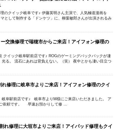
阜
acBook修理のクイック岐阜です♪ 伊藤英明さん主演で、人気極道漫画を
ドラマとして制作する「ドンケツ」に、柳葉敏郎さんが出演されるみ
ッテリー交換修理で瑞穂市からご来店！アイフォン修理の
理と買取 クイック岐阜駅前店です♪ ROGのゲーミングバックパックが凄
、光る。 流石にあれは背負えない。（笑） 夜中とかも凄い目立つ
ガラス割れ修理に岐阜市よりご来店！アイフォン修理のクイ
ック 岐阜駅前店です♪ 岐阜市よりM様にご来店いただきました。 ア
ご依頼です。 早速お預かりして修 …
ひび割れ修理に大垣市よりご来店！アイパッド修理もクイ