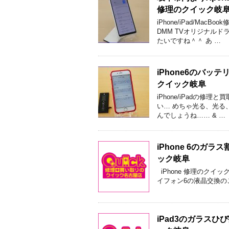
修理のクイック岐
iPhone/iPad/M
DMM TVオリジナル
たいですね＾＾ あ …
iPhone6のバ
クイック岐阜
iPhone/iPadの修
い… めちゃ光る、光る
んでしょうね…… & …
iPhone 6の
ック岐阜
iPhone 修理のクイ
イフォン6の液晶交換の
iPad3のガラス