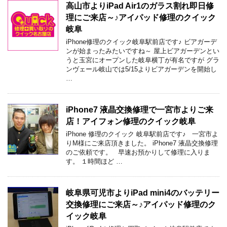
高山市よりiPad Air1のガラス割れ即日修
理にご来店～♪アイパッド修理のクイック
岐阜
iPhone修理のクイック岐阜駅前店です♪ ビアガーデ
ンが始まったみたいですね～ 屋上ビアガーデンとい
うと玉宮にオープンした岐阜横丁が有名ですが グラ
ンヴェール岐山では5/15よりビアガーデンを開始し
…
iPhone7 液晶交換修理で一宮市よりご来
店！アイフォン修理のクイック岐阜
iPhone 修理のクイック 岐阜駅前店です♪ 一宮市よ
りM様にご来店頂きました。 iPhone7 液晶交換修理
のご依頼です。 早速お預かりして修理に入りま
す。 １時間ほど …
岐阜県可児市よりiPad mini4のバッテリー
交換修理にご来店～♪アイパッド修理のク
イック岐阜