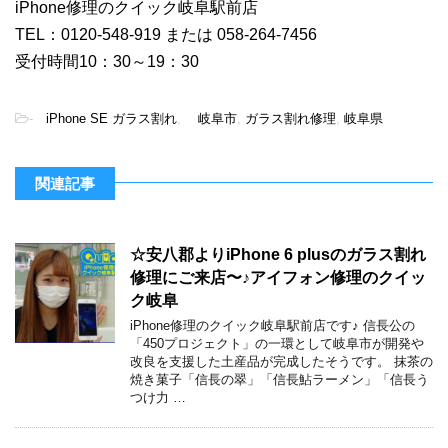
iPhone修理のクイック岐阜駅前店
TEL：0120-548-919 または 058-264-7456
受付時間10：30～19：30
-
iPhone SE ガラス割れ
,
岐阜市
,
ガラス割れ修理
,
岐阜県
関連記事
☆安八郡よりiPhone 6 plusのガラス割れ
修理にご来店〜♪アイフォン修理のクイッ
ク岐阜
iPhone修理のクイック岐阜駅前店です♪ 信長公の
「450プロジェクト」の一環として岐阜市が開発や
改良を支援した土産品が完成したそうです。 抹茶の
焼き菓子「信長の翠」「信長鮎ラーメン」「信長う
つけ力 …