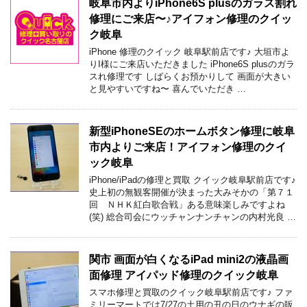
岐阜市内よりiPhone6S plusのガラス割れ
修理にご来店〜♪アイフォン修理のクイッ
ク岐阜
iPhone 修理のクイック 岐阜駅前店です♪ 大垣市よ
りI様にご来店いただきました iPhone6S plusのガラ
スれ修理です しばらくお預かりして 画面が大きい
と見やすいですね〜 喜んでいただき …
新型iPhoneSEのホームボタン修理に岐阜
市内よりご来店！アイフォン修理のクイ
ック岐阜
iPhone/iPadの修理と買取 クイック岐阜駅前店です♪
史上初の無観客開催が決まった大みそかの「第７１
回 ＮＨＫ紅白歌合戦」ある意味楽しみですよね
(笑) 総合司会にウッチャンナンチャンの内村光良 …
関市 画面が白くなるiPad mini2の液晶画
面修理 アイパッド修理のクイック岐阜
スマホ修理と買取のクイック岐阜駅前店です♪ ファ
ミリーマートでは7/27の土用の丑の日のウナギの販