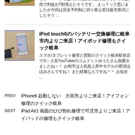
売で利益が7割増えたそうです。 えっ？って思いま
したが今回は完全予約制に切り替え受注販売形式に
したそう …
iPod touch6のバッテリー交換修理に岐阜
市内よりご来店！アイポッド修理もクイ
ック岐阜
スマホ/タブレット修理と買取のクイック岐阜駅前店
です♪ 人気YouTuberのコムドットゆうたさん熱愛出
ましたね～！ お相手は人気急上昇中モデルの那須ほ
ほみさんですね！ また綺麗な人ですね＾＾ お似合
…
PREV
iPhone6 起動しない 大垣市よりご来店！アイフォン
修理のクイック岐阜
NEXT
iPad Air1 画面のひび割れ修理で可児市よりご来店！ア
イパッドの修理もクイック岐阜