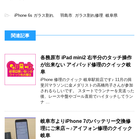
-
iPhone 6s ガラス割れ
,
羽島市
,
ガラス割れ修理
,
岐阜県
関連記事
各務原市 iPad mini2 右半分のタッチ操作
が出来ない アイパッド修理のクイック岐
阜
iPhone 修理のクイック 岐阜駅前店です♪ 11月の揖
斐川マラソンに金メダリストの高橋尚子さんが参加
されるらしいです。 スタートでランナーを見送った
後、レース中盤やゴール直前でハイタッチしてラン
ナ …
岐阜市よりiPhone 7のバッテリー交換修
理にご来店～♪アイフォン修理のクイック
岐阜