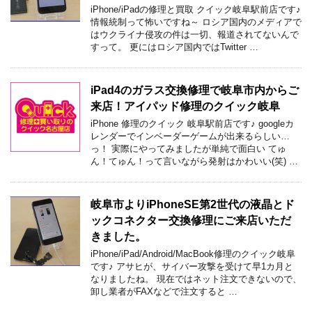
iPhone/iPadの修理と買取 クイック岐阜駅前店です♪
情報統制って怖いですね～ ロシア国内のメディアで
はウクライナ侵攻の件は一切、報道されてないんで
すって。 更にはロシア国内ではTwitter …
iPad4のガラス交換修理で岐阜市内からご
来店！アイパッド修理のクイック岐阜
iPhone 修理のクイック 岐阜駅前店です♪ googleカ
レンダーでインベーダーゲームが出来るらしい…
っ！ 実際にやってみましたが単純で面白い てゅ
ん！てゅん！って言いながら発射はかわいい(笑) …
岐阜市よりiPhoneSE第2世代の液晶とド
ックコネクター交換修理にご来店いただ
きました。
iPhone/iPad/Android/MacBook修理のクイック岐阜
です♪ アサヒが、サイバー攻撃を受けて早1カ月と
なりましたね。 現在ではネット注文できないので、
卸し業者がFAXなどで注文すると …