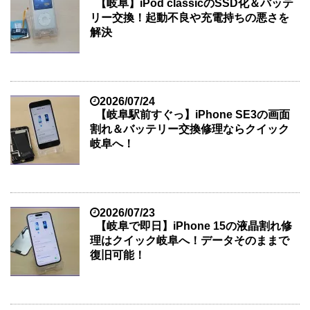
【岐阜】iPod classicのSSD化＆バッテ
リー交換！起動不良や充電持ちの悪さを
解決
2026/07/24
【岐阜駅前すぐっ】iPhone SE3の画面
割れ＆バッテリー交換修理ならクイック
岐阜へ！
2026/07/23
【岐阜で即日】iPhone 15の液晶割れ修
理はクイック岐阜へ！データそのままで
復旧可能！