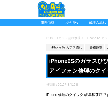
修理価格
お得情報
修理の流れ
HOME
>
ガラス割れ修理
>
iPhone 6s 
iPhone 6s ガラス割れ
各務原市
iPhone6Sのガラ
アイフォン修理のクイ
投稿日：
2017年8月16日
iPhone 修理のクイック 岐阜駅前店で