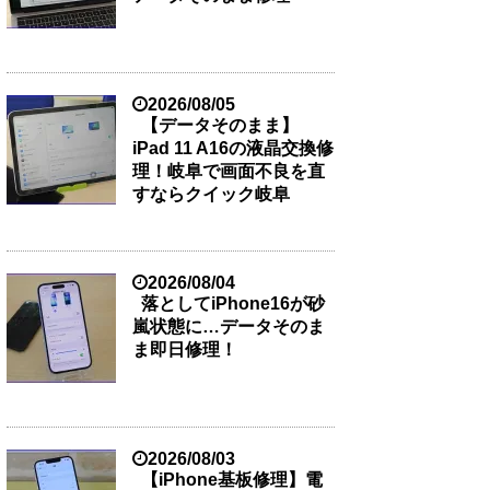
2026/08/05
【データそのまま】
iPad 11 A16の液晶交換修
理！岐阜で画面不良を直
すならクイック岐阜
2026/08/04
落としてiPhone16が砂
嵐状態に…データそのま
ま即日修理！
2026/08/03
【iPhone基板修理】電