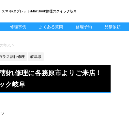
スマホ/タブレット/MacBook修理のクイック岐阜
修理事例
よくある質問
修理予約
見積依頼
ガラス割れ
>
ガラス割れ修理
岐阜県
スひび割れ修理に各務原市よりご来店！
ック岐阜
す♪