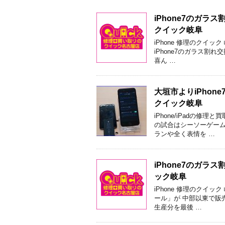
iPhone7のガ
クイック岐阜
iPhone 修理のクイ
iPhone7のガラス割
喜ん …
大垣市よりiPho
クイック岐阜
iPhone/iPadの修
の試合はシーソーゲーム
ランや全く表情を …
iPhone7のガ
ック岐阜
iPhone 修理のクイ
ール」が 中部以東で販
生産分を最後 …