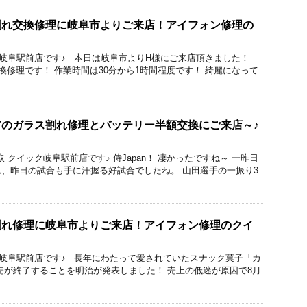
ラス割れ交換修理に岐阜市よりご来店！アイフォン修理の
ック 岐阜駅前店です♪ 本日は岐阜市よりH様にご来店頂きました！
れ交換修理です！ 作業時間は30分から1時間程度です！ 綺麗になって
ne7のガラス割れ修理とバッテリー半額交換にご来店～♪
理と買取 クイック岐阜駅前店です♪ 侍Japan！ 凄かったですね～ 一昨日
、昨日の試合も手に汗握る好試合でしたね。 山田選手の一振り3
ラス割れ修理に岐阜市よりご来店！アイフォン修理のクイ
ック 岐阜駅前店です♪ 長年にわたって愛されていたスナック菓子「カ
売が終了することを明治が発表しました！ 売上の低迷が原因で8月