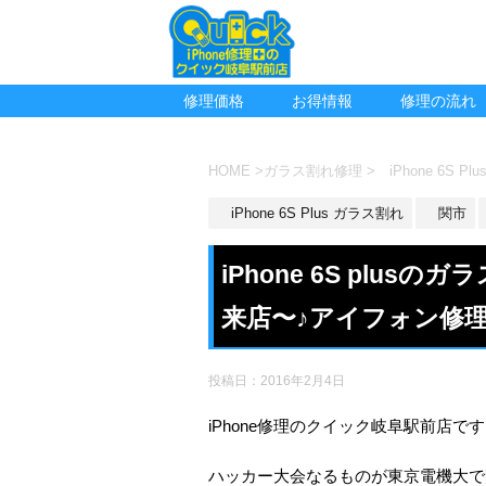
修理価格
お得情報
修理の流れ
HOME
>
ガラス割れ修理
>
iPhone 6S P
iPhone 6S Plus ガラス割れ
関市
iPhone 6S plu
来店〜♪アイフォン修
投稿日：
2016年2月4日
iPhone修理のクイック岐阜駅前店です
ハッカー大会なるものが東京電機大で