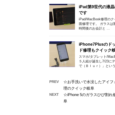
iPad第9世代の
です
iPad/MacBook修
面修理です。 ガラスは
時間後のお会計と …
iPhone7Plu
ド修理もクイック
スマホ/タブレット/Ma
５人組が誕生し7/23
で（Ｂｌｕｒ）」という
PREV
☆お手洗いで水没したアイフォ
理のクイック岐阜
NEXT
☆iPhone 5のガラスひび
阜