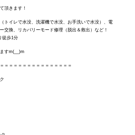
て頂きます！
（トイレで水没、洗濯機で水没、お手洗いで水没）、電
ー交換、リカバリーモード修理（脱出＆救出）など！
り徒歩1分
すm(__)m
＝＝＝＝＝＝＝＝＝＝＝＝＝＝＝＝
ク
ンク