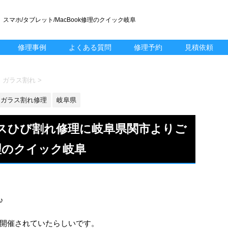
スマホ/タブレット/MacBook修理のクイック岐阜
修理事例
よくある質問
修理予約
見積依頼
lus ガラス割れ
>
ガラス割れ修理
岐阜県
sのガラスひび割れ修理に岐阜県関市よりご
理のクイック岐阜
♪
開催されていたらしいです。