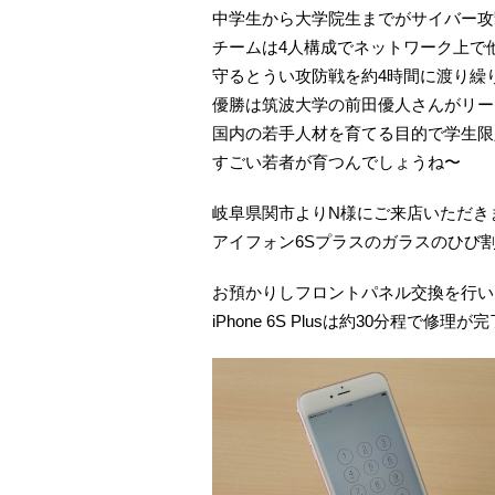
中学生から大学院生までがサイバー攻
チームは4人構成でネットワーク上で
守るとうい攻防戦を約4時間に渡り繰
優勝は筑波大学の前田優人さんがリーダー
国内の若手人材を育てる目的で学生限
すごい若者が育つんでしょうね〜
岐阜県関市よりN様にご来店いただき
アイフォン6Sプラスのガラスのひび
お預かりしフロントパネル交換を行い
iPhone 6S Plusは約30分程で修理