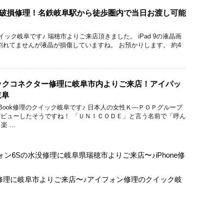
液晶破損修理！名鉄岐阜駅から徒歩圏内で当日お渡し可能
理のクイック岐阜です♪ 瑞穂市よりご来店頂きました。 iPad 9の液晶画
割れてませんが液晶が損傷していますね。 お預かりします。 約4
sのドックコネクター修理に岐阜市内よりご来店！アイパッ
岐阜
cBook修理のクイック岐阜です♪ 日本人の女性Ｋ―ＰＯＰグループ
にデビューしたそうですね！ 「ＵＮＩＣＯＤＥ」と言う名前で「呼ん
楽 …
ン6Sの水没修理に岐阜県瑞穂市よりご来店〜♪iPhone修
割れ修理に岐阜市よりご来店〜♪アイフォン修理のクイック岐