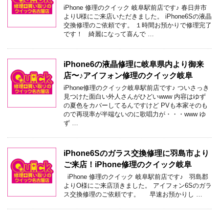
iPhone 修理のクイック 岐阜駅前店です♪ 春日井市
よりU様にご来店いただきました。 iPhone6Sの液晶
交換修理のご依頼です。 １時間お預かりで修理完了
です！ 綺麗になって喜んで …
iPhone6の液晶修理に岐阜県内より御来
店〜♪アイフォン修理のクイック岐阜
iPhone修理のクイック岐阜駅前店です♪ ついさっき
見つけた面白い外人さんがひどいwww 内容はゆず
の夏色をカバーしてるんですけど PVも本家そのも
ので再現率が半端ないのに歌唱力が・・・www ゆ
ず …
iPhone6Sのガラス交換修理に羽島市より
ご来店！iPhone修理のクイック岐阜
iPhone 修理のクイック 岐阜駅前店です♪ 羽島郡
よりO様にご来店頂きました。 アイフォン6Sのガラ
ス交換修理のご依頼です。 早速お預かりし …