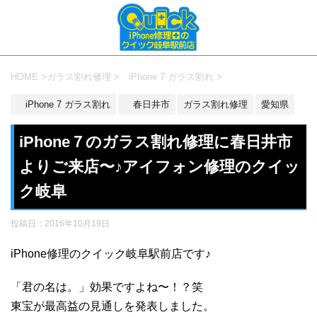
HOME
>
ガラス割れ修理
>
iPhone 7 ガラス割れ
>
iPhone 7 ガラス割れ
春日井市
ガラス割れ修理
愛知県
iPhone７のガラス割れ修理に春日井市
よりご来店〜♪アイフォン修理のクイッ
ク岐阜
投稿日：
2016年10月19日
iPhone修理のクイック岐阜駅前店です♪
「君の名は。」効果ですよね〜！？笑
東宝が最高益の見通しを発表しました。