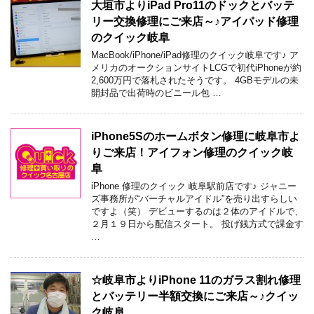
大垣市よりiPad Pro11のドックとバッテ
リー交換修理にご来店～♪アイパッド修理
のクイック岐阜
MacBook/iPhone/iPad修理のクイック岐阜です♪ ア
メリカのオークションサイトLCGで初代iPhoneが約
2,600万円で落札されたそうです。 4GBモデルの未
開封品で出荷時のビニール包 …
iPhone5Sのホームボタン修理に岐阜市よ
りご来店！アイフォン修理のクイック岐
阜
iPhone 修理のクイック 岐阜駅前店です♪ ジャニー
ズ事務所が“バーチャルアイドル”を売り出すらしい
ですよ（笑） デビューするのは２体のアイドルで、
２月１９日から配信スタート。 投げ銭方式で課金す
…
☆岐阜市よりiPhone 11のガラス割れ修理
とバッテリー半額交換にご来店～♪クイッ
ク岐阜