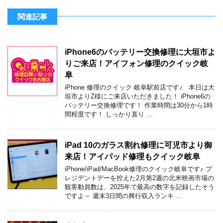
関連記事
iPhone6のバッテリー交換修理に大垣市よ
りご来店！アイフォン修理のクイック岐
阜
iPhone 修理のクイック 岐阜駅前店です♪ 本日は大
垣市よりZ様にご来店いただきました！ iPhone6の
バッテリー交換修理です！ 作業時間は30分から1時
間程度です！ しっかり直り …
iPad 10のガラス割れ修理に可児市より御
来店！アイパッド修理もクイック岐阜
iPhone/iPad/MacBook修理のクイック岐阜です♪ プ
レジデントデーを控えた2月第2週の北米映画市場の
観客動員数は、2025年で最高の数字を記録したそう
ですよ～ 週末3日間の興行収入ランキ …