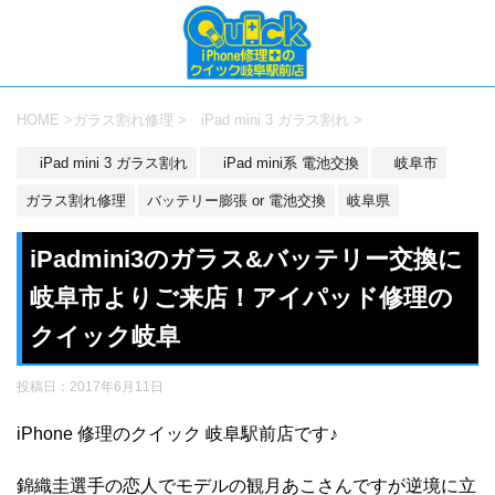
HOME
>
ガラス割れ修理
>
iPad mini 3 ガラス割れ
>
iPad mini 3 ガラス割れ
iPad mini系 電池交換
岐阜市
ガラス割れ修理
バッテリー膨張 or 電池交換
岐阜県
iPadmini3のガラス&バッテリー交換に
岐阜市よりご来店！アイパッド修理の
クイック岐阜
投稿日：
2017年6月11日
iPhone 修理のクイック 岐阜駅前店です♪
錦織圭選手の恋人でモデルの観月あこさんですが逆境に立