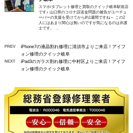
スマホ/タブレット修理と買取のクイック岐阜駅前店
です♪ 山口県のコロナ誤送金問題の被告がユーチュ
ーバーの支援を受けてから約1週間ですね～ この2
人にはあまり関心は無いのですが気になるのは弁護
士です。 …
PREV
iPhone7の液晶割れ修理に清須市よりご来店！アイフ
ォン修理のクイック岐阜
NEXT
iPad3のガラス割れ修理に中村区よりご来店！アイフ
ォン修理のクイック岐阜