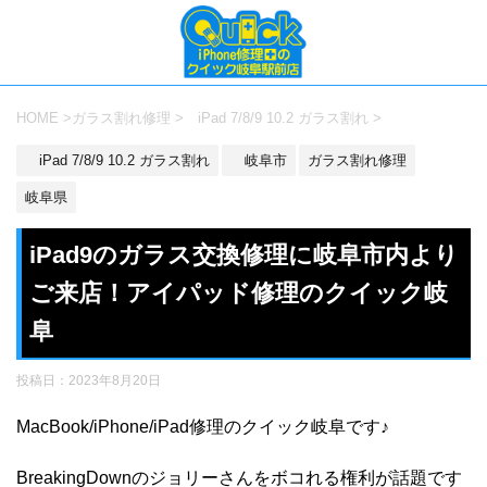
HOME
>
ガラス割れ修理
>
iPad 7/8/9 10.2 ガラス割れ
>
iPad 7/8/9 10.2 ガラス割れ
岐阜市
ガラス割れ修理
岐阜県
iPad9のガラス交換修理に岐阜市内より
ご来店！アイパッド修理のクイック岐
阜
投稿日：
2023年8月20日
MacBook/iPhone/iPad修理のクイック岐阜です♪
BreakingDownのジョリーさんをボコれる権利が話題です