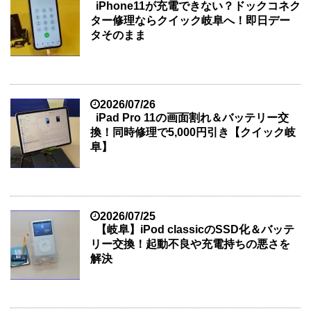
iPhone11が充電できない？ドックコネク
ター修理ならクイック岐阜へ！即日デー
タそのまま
2026/07/26
iPad Pro 11の画面割れ＆バッテリー交
換！同時修理で5,000円引き【クイック岐
阜】
2026/07/25
【岐阜】iPod classicのSSD化＆バッテ
リー交換！起動不良や充電持ちの悪さを
解決