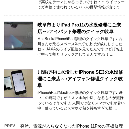
で高校をテーマにやるっぽいですね＾＾ ツイッター
でガキ使で使われているバスの目撃情報が出てま …
岐阜市よりiPad Pro11の水没修理にご来
店～♪アイパッド修理のクイック岐阜
MacBook/iPhone/iPad修理のクイック岐阜です♪ 古
川さんが乗るスペースXの打ち上げが成功しました
ね～ JAXAのライブ配信を見てたんですけど打ち上
げ中って割とリラックスしてるんですね（ …
川遊び中に水没したiPhone SE3の水没修
理にご来店～♪アイフォン修理クイック岐
阜
iPhone/iPad/MacBook修理のクイック岐阜です♪ 暑
いこの時期ですが「スマホ熱中症」なるものが流行
っているそうですよ 人間ではなくスマホですが暑い
中、使っているとスマホが熱を持ちすぎて動 …
PREV
突然、電源が入らなくなったiPhone 11Proの基板修理