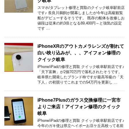
ク岐阜
スマホ/タブレット修理と買取のクイック岐阜駅前店
です♪ 長良川鵜飼が開幕しましたが今年は高級観覧
船がデビューするそうです。 既存の船体を改修しお
値段は従来の約3倍となる89,400円～と強気の設定
です …
iPhoneXRのアウトカメラレンズが割れて
白い映り込みが、、、アイフォン修理の
クイック岐阜
iPhone/iPadの修理と買取 クイック岐阜駅前店です♪
「天下富舞」が2個70万円で落札されたそうです。
岐阜県た開発したブランド柿ですが最高等級の「天
下人」の初競りでこれまでの54万円を更新し …
iPhone7Plusのガラス交換修理に一宮市
よりご来店！アイフォン修理のクイック
岐阜
iPhone/iPadの修理と買取 クイック岐阜駅前店です♪
今年のガキ使は県立ヘイポーお豆ケ丘高校って名前