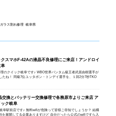
ガラス割れ修理
,
岐阜県
クスマホF-42Aの液晶不良修理にご来店！アンドロイ
岐阜
acBook修理のクイック岐阜です♪ WBO世界バンタム級王者武居由樹選手が
したね！ 同級7位ユッタポン・トンデイ選手を、１回2分7秒TKO
usの液晶交換とバッテリー交換修理で各務原市よりご来店 ア
イック岐阜
ク 岐阜駅前店です♪ 無料wifiが危険って皆様ご存知でしょうか？ 結構
fiを展開してる企業ありますけど 自分だったら公式のwifiですら入