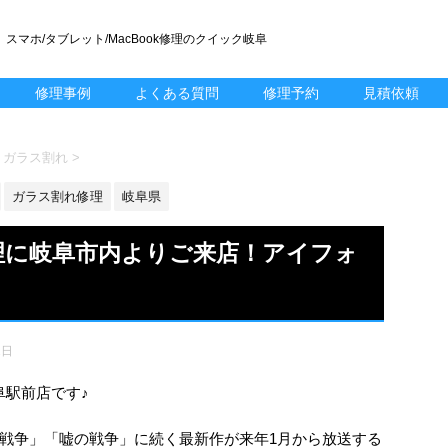
スマホ/タブレット/MacBook修理のクイック岐阜
修理事例
よくある質問
修理予約
見積依頼
0.2 ガラス割れ
>
ガラス割れ修理
岐阜県
修理に岐阜市内よりご来店！アイフォ
1日
岐阜駅前店です♪
戦争」「嘘の戦争」に続く最新作が来年1月から放送する