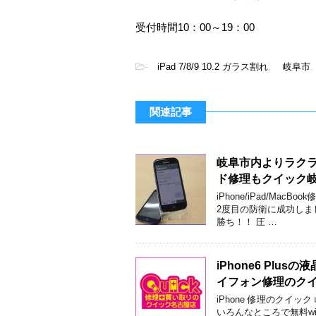
受付時間10：00～19：00
-
iPad 7/8/9 10.2 ガラス割れ
,
岐阜市
,
関連記事
岐阜市内よりラクラ
ド修理もクイック
iPhone/iPad/M
2度目の防衛に成功しま
勝ち！！ 圧 …
iPhone6 Pl
イフォン修理のク
iPhone 修理のクイッ
いろんなところで無料wi