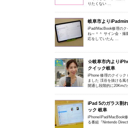
りたくない …
岐阜市よりiPadm
iPad/MacBook
ね～＾＾ サイン会・撮影
応をしていたん …
☆岐阜市内よりiP
クイック岐阜
iPhone 修理のクイ
ました 渓谷を抜ける風
開通し段階的に20Kmの
iPad 5のガラ
ック 岐阜
iPhone/iPad/M
る番組『Nintendo Dir