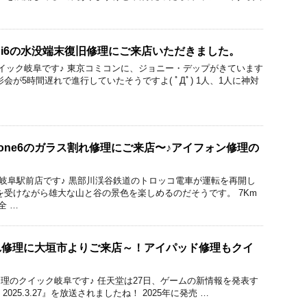
ini6の水没端末復旧修理にご来店いただきました。
修理のクイック岐阜です♪ 東京コミコンに、ジョニー・デップがきています
会が5時間遅れで進行していたそうですよ( ﾟДﾟ) 1人、1人に神対
hone6のガラス割れ修理にご来店〜♪アイフォン修理の
ック 岐阜駅前店です♪ 黒部川渓谷鉄道のトロッコ電車が運転を再開し
を受けながら雄大な山と谷の景色を楽しめるのだそうです。 7Km
全 …
ス割れ修理に大垣市よりご来店～！アイパッド修理もクイ
acBook修理のクイック岐阜です♪ 任天堂は27日、ゲームの新情報を発表す
ect 2025.3.27』を放送されましたね！ 2025年に発売 …