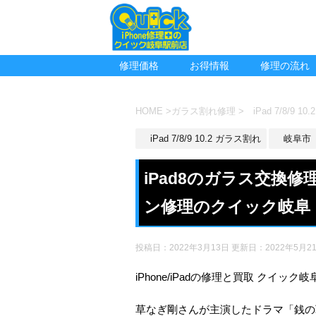
修理価格
お得情報
修理の流れ
HOME
>
ガラス割れ修理
>
iPad 7/8/9 1
iPad 7/8/9 10.2 ガラス割れ
岐阜市
iPad8のガラス交換
ン修理のクイック岐阜
投稿日：2022年3月13日 更新日：
2022年5月2
iPhone/iPadの修理と買取 クイック
草なぎ剛さんが主演したドラマ「銭の