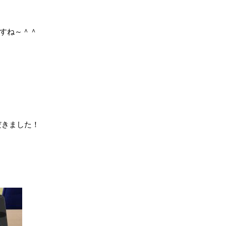
すね～＾＾
だきました！