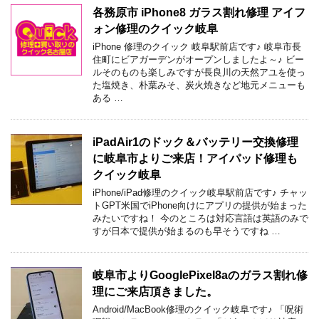
各務原市 iPhone8 ガラス割れ修理 アイフ
ォン修理のクイック岐阜
iPhone 修理のクイック 岐阜駅前店です♪ 岐阜市長
住町にビアガーデンがオープンしましたよ～♪ ビー
ルそのものも楽しみですが長良川の天然アユを使っ
た塩焼き、朴葉みそ、炭火焼きなど地元メニューも
ある …
iPadAir1のドック＆バッテリー交換修理
に岐阜市よりご来店！アイパッド修理も
クイック岐阜
iPhone/iPad修理のクイック岐阜駅前店です♪ チャッ
トGPT米国でiPhone向けにアプリの提供が始まった
みたいですね！ 今のところは対応言語は英語のみで
すが日本で提供が始まるのも早そうですね …
岐阜市よりGooglePixel8aのガラス割れ修
理にご来店頂きました。
Android/MacBook修理のクイック岐阜です♪ 「呪術