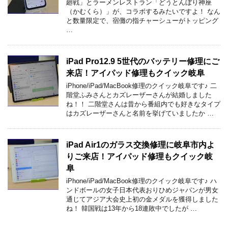
廻戦」とラーメンレストラン「どうとんぼり神座
（かむくら）」が、コラボするみたいですよ！ なん
と数量限定で、宿儺の指チャーシューがトッピング
…
iPad Pro12.9 5世代のバッテリー修理にご
来店！アイパッド修理もクイック岐阜
iPhone/iPad/MacBook修理のクイック岐阜です♪ 二
階堂ふみさんとカズレーザーさんが結婚しました
ね！！ 二階堂さんは昔から番組内でも好きなタイプ
はカズレーザーさんと名前を挙げていましたか …
iPad Air1のガラス交換修理に岐阜市内よ
りご来店！アイパッド修理もクイック岐
阜
iPhone/iPad/MacBook修理のクイック岐阜です♪ ハ
ンドボールの女子日本代表おりひめジャパンが男女
通じてアジア大会史上初の金メダルを獲得しました
ね！ 韓国戦は13年から18連敗中でしたが …