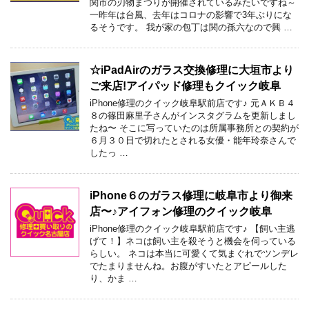
関市の刃物まつりが開催されているみたいですね～
一昨年は台風、去年はコロナの影響で3年ぶりにな
るそうです。 我が家の包丁は関の孫六なので興 …
☆iPadAirのガラス交換修理に大垣市より
ご来店!アイパッド修理もクイック岐阜
iPhone修理のクイック岐阜駅前店です♪ 元ＡＫＢ４
８の篠田麻里子さんがインスタグラムを更新しまし
たね〜 そこに写っていたのは所属事務所との契約が
６月３０日で切れたとされる女優・能年玲奈さんで
したっ …
iPhone６のガラス修理に岐阜市より御来
店〜♪アイフォン修理のクイック岐阜
iPhone修理のクイック岐阜駅前店です♪ 【飼い主逃
げて！】ネコは飼い主を殺そうと機会を伺っている
らしい。 ネコは本当に可愛くて気まぐれでツンデレ
でたまりませんね。お腹がすいたとアピールした
り、かま …