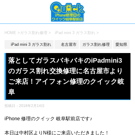
HOME
>
ガラス割れ修理
>
iPad mini 3 ガラス割れ
>
iPad mini 3 ガラス割れ
名古屋市
ガラス割れ修理
愛知県
落としてガラスバキバキのiPadmini3
のガラス割れ交換修理に名古屋市より
ご来店！アイフォン修理のクイック岐
阜
投稿日：
2018年2月14日
iPhone 修理のクイック 岐阜駅前店です♪
本日は中村区よりN様にご来店いただきました！