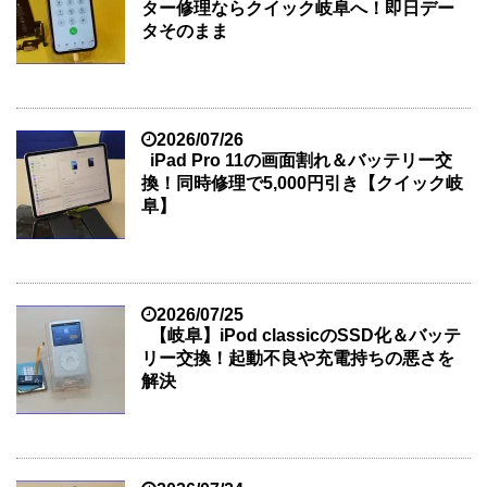
ター修理ならクイック岐阜へ！即日デー
タそのまま
2026/07/26
iPad Pro 11の画面割れ＆バッテリー交
換！同時修理で5,000円引き【クイック岐
阜】
2026/07/25
【岐阜】iPod classicのSSD化＆バッテ
リー交換！起動不良や充電持ちの悪さを
解決