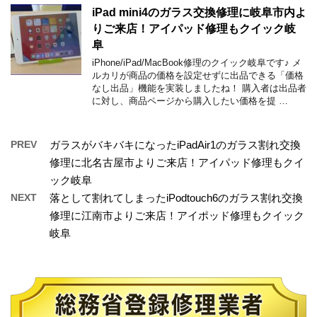
iPad mini4のガラス交換修理に岐阜市内よ
りご来店！アイパッド修理もクイック岐
阜
iPhone/iPad/MacBook修理のクイック岐阜です♪ メ
ルカリが商品の価格を設定せずに出品できる「価格
なし出品」機能を実装しましたね！ 購入者は出品者
に対し、商品ページから購入したい価格を提 …
PREV
ガラスがバキバキになったiPadAir1のガラス割れ交換
修理に北名古屋市よりご来店！アイパッド修理もクイ
ック岐阜
NEXT
落として割れてしまったiPodtouch6のガラス割れ交換
修理に江南市よりご来店！アイポッド修理もクイック
岐阜