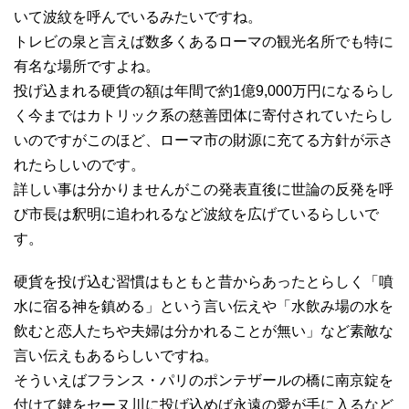
いて波紋を呼んでいるみたいですね。
トレビの泉と言えば数多くあるローマの観光名所でも特に
有名な場所ですよね。
投げ込まれる硬貨の額は年間で約1億9,000万円になるらし
く今まではカトリック系の慈善団体に寄付されていたらし
いのですがこのほど、ローマ市の財源に充てる方針が示さ
れたらしいのです。
詳しい事は分かりませんがこの発表直後に世論の反発を呼
び市長は釈明に追われるなど波紋を広げているらしいで
す。
硬貨を投げ込む習慣はもともと昔からあったとらしく「噴
水に宿る神を鎮める」という言い伝えや「水飲み場の水を
飲むと恋人たちや夫婦は分かれることが無い」など素敵な
言い伝えもあるらしいですね。
そういえばフランス・パリのポンテザールの橋に南京錠を
付けて鍵をセーヌ川に投げ込めば永遠の愛が手に入るなど