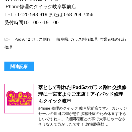
iPhone修理のクイック岐阜駅前店
TEL：0120-548-919 または 058-264-7456
受付時間10：00～19：00
-
iPad Air 2 ガラス割れ
,
岐阜県
,
ガラス割れ修理
,
同業者様の代行
修理
関連記事
落として割れたiPad5のガラス割れ交換修
理に一宮市よりご来店！アイパッド修理
もクイック岐阜
iPhone 修理のクイック 岐阜駅前店です♪ ガレッジ
セールの川田広樹が急性肺塞栓症のため休養するら
しいですね～。 2週間程度との事で大事じゃーなさ
そうなんで良かったです！ 急性肺塞栓 …