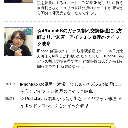
説を音楽にするユニット・YOASOBIが、4月に行う
自身初となるアメリカ単独公演のチケットが 販売か
ら30分で即完売となったんですって …
☆iPhone6Sのガラス割れ交換修理に北方
町よりご来店！アイフォン修理のクイッ
ク岐阜
iPhone 修理のクイック 岐阜駅前店です♪ 本日は北
方町よりN様にご来店いただきました！ iPhone6Sの
ガラス割れ交換修理です！ 作業時間は30分から1時
間程度です！ 綺麗になっ …
PREV
iPhoneXのお風呂で水没してしまった端末の修理にご
来店！アイフォン修理のクイック岐阜
NEXT
☆iPod classic 右耳から音が出ないイヤフォン修理 ア
イポッドクラシックもクイック岐阜