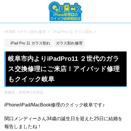
HOME
>
ガラス割れ修理
>
iPad Pro 11 ガラス割れ
>
iPad Pro 11 ガラス割れ
ガラス割れ修理
岐阜市内よりiPadPro11 ２世代のガラ
ス交換修理にご来店！アイパッド修理
もクイック岐阜
投稿日：
2025年1月26日
iPhone/iPad/MacBook修理のクイック岐阜です♪
関口メンディーさん34歳の誕生日を迎えた25日に結婚を
報告しましたね！