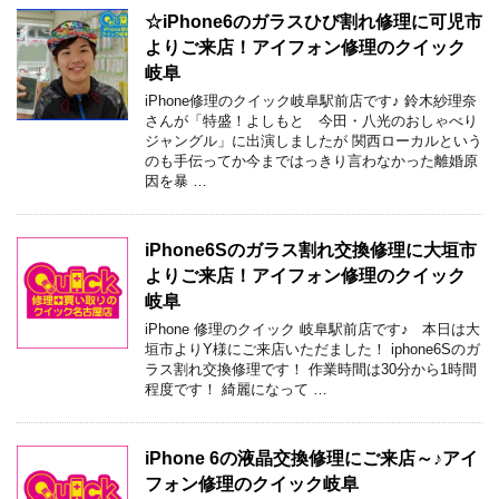
☆iPhone6のガラスひび割れ修理に可児市
よりご来店！アイフォン修理のクイック
岐阜
iPhone修理のクイック岐阜駅前店です♪ 鈴木紗理奈
さんが「特盛！よしもと 今田・八光のおしゃべり
ジャングル」に出演しましたが 関西ローカルという
のも手伝ってか今まではっきり言わなかった離婚原
因を暴 …
iPhone6Sのガラス割れ交換修理に大垣市
よりご来店！アイフォン修理のクイック
岐阜
iPhone 修理のクイック 岐阜駅前店です♪ 本日は大
垣市よりY様にご来店いただました！ iphone6Sのガ
ラス割れ交換修理です！ 作業時間は30分から1時間
程度です！ 綺麗になって …
iPhone 6の液晶交換修理にご来店～♪アイ
フォン修理のクイック岐阜