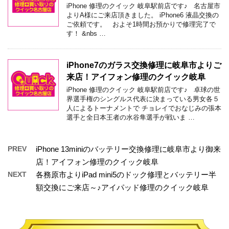
iPhone 修理のクイック 岐阜駅前店です♪ 名古屋市
よりA様にご来店頂きました。 iPhone6 液晶交換の
ご依頼です。 およそ1時間お預かりで修理完了で
す！ &nbs …
iPhone7のガラス交換修理に岐阜市よりご
来店！アイフォン修理のクイック岐阜
iPhone 修理のクイック 岐阜駅前店です♪ 卓球の世
界選手権のシングルス代表に決まっている男女各５
人によるトーナメントで チョレイでおなじみの張本
選手と全日本王者の水谷隼選手が戦いま …
PREV
iPhone 13miniのバッテリー交換修理に岐阜市より御来
店！アイフォン修理のクイック岐阜
NEXT
各務原市よりiPad mini5のドック修理とバッテリー半
額交換にご来店～♪アイパッド修理のクイック岐阜